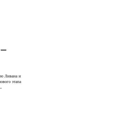
 —
ую Ливана и
.