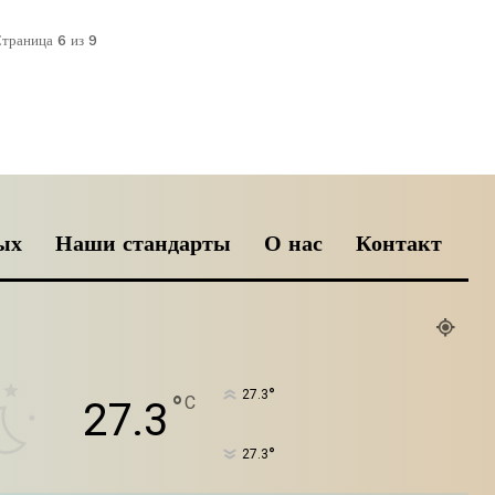
траница 6 из 9
ых
Наши стандарты
О нас
Контакт
°
27.3
°
C
27.3
°
27.3