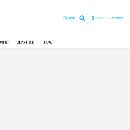
C
Поиск
27.3
Dushanbe
Л
МИР
ДРУГИЕ
ТОҶ