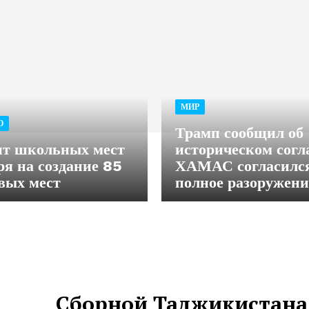
МИР
О
Трамп сообщил об
т школьных мест
историческом сог
ря на создание 85
ХАМАС согласился
вых мест
полное разоружен
Сборной Таджикистана