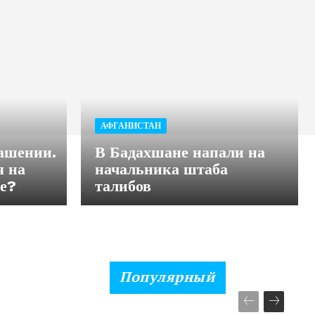
АФГАНИСТАН
лашении.
В Бадахшане напали на
 на
начальника штаба
ие?
талибов
Популярный