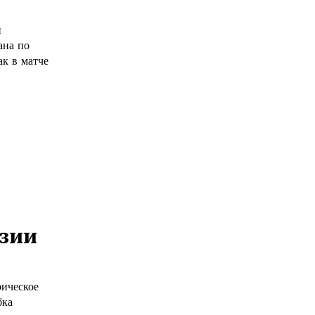
и
ана по
Азии
рическое
бка