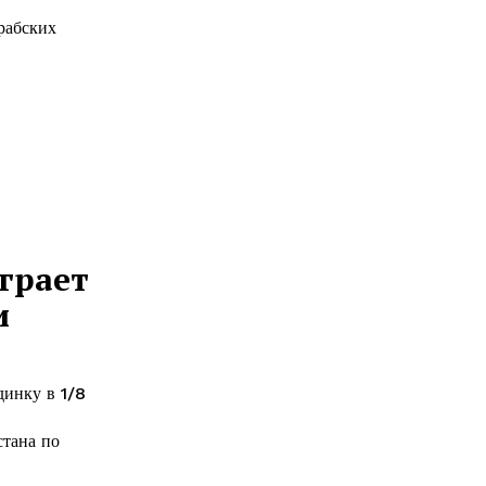
рабских
грает
и
динку в 1/8
стана по