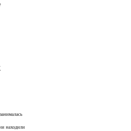
е
м
занималась
ни находили