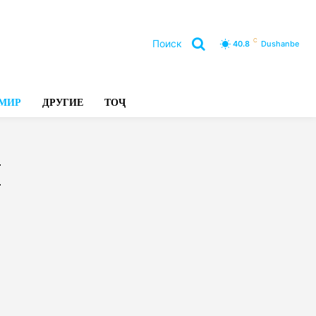
C
Поиск
40.8
Dushanbe
Л
МИР
ДРУГИЕ
ТОҶ
Я