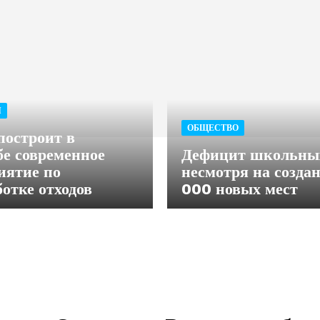
Я
ОБЩЕСТВО
построит в
е современное
Дефицит школьны
иятие по
несмотря на созда
ботке отходов
000 новых мест