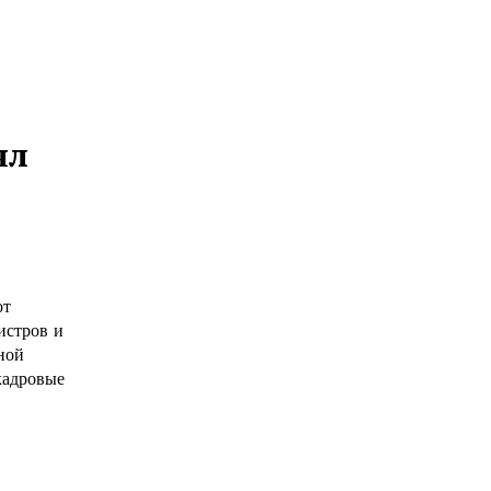
ял
от
истров и
ной
кадровые