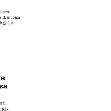
бности
та Шаирбека
й
ан
ва
КНБ
ак