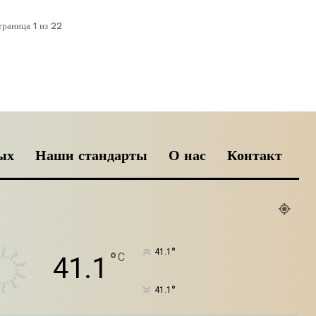
траница 1 из 22
ых
Наши стандарты
О нас
Контакт
°
41.1
°
C
41.1
°
41.1