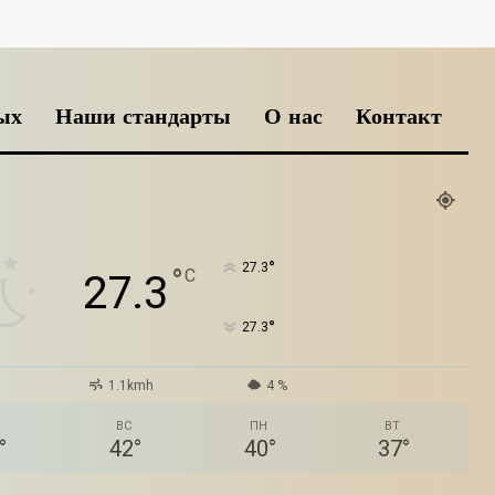
ых
Наши стандарты
О нас
Контакт
°
27.3
°
C
27.3
°
27.3
1.1kmh
4 %
ВС
ПН
ВТ
°
42
°
40
°
37
°