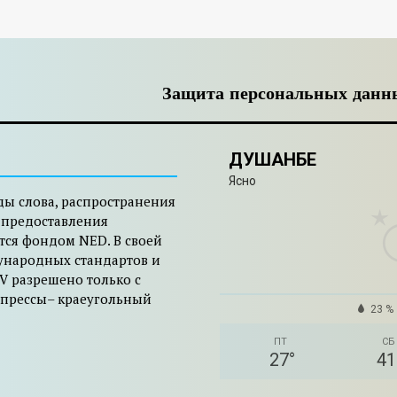
Защита персональных данн
ДУШАНБЕ
Ясно
ды слова, распространения
 предоставления
тся фондом NED. В своей
ународных стандартов и
V разрешено только с
 прессы– краеугольный
23 %
ПТ
СБ
27
°
41