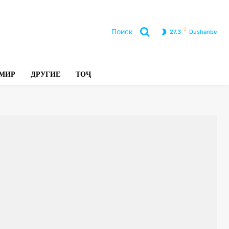
C
Поиск
27.3
Dushanbe
Л
МИР
ДРУГИЕ
ТОҶ