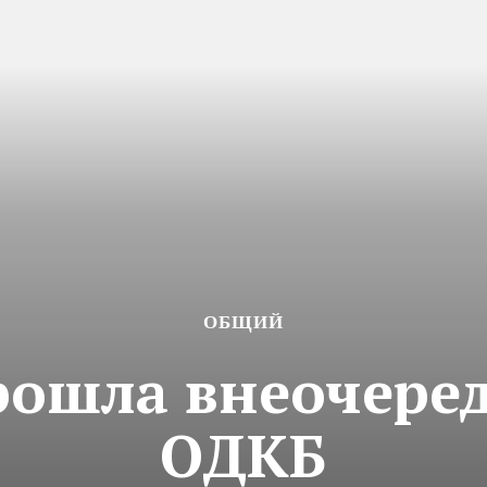
ОБЩИЙ
рошла внеочеред
ОДКБ