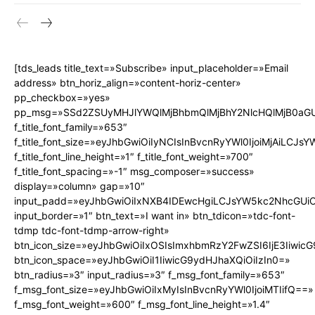
[tds_leads title_text=»Subscribe» input_placeholder=»Email
address» btn_horiz_align=»content-horiz-center»
pp_checkbox=»yes»
pp_msg=»SSd2ZSUyMHJlYWQlMjBhbmQlMjBhY2NlcHQlMjB0aGU
f_title_font_family=»653″
f_title_font_size=»eyJhbGwiOiIyNCIsInBvcnRyYWl0IjoiMjAiLCJs
f_title_font_line_height=»1″ f_title_font_weight=»700″
f_title_font_spacing=»-1″ msg_composer=»success»
display=»column» gap=»10″
input_padd=»eyJhbGwiOiIxNXB4IDEwcHgiLCJsYW5kc2NhcGUiO
input_border=»1″ btn_text=»I want in» btn_tdicon=»tdc-font-
tdmp tdc-font-tdmp-arrow-right»
btn_icon_size=»eyJhbGwiOiIxOSIsImxhbmRzY2FwZSI6IjE3Iiwic
btn_icon_space=»eyJhbGwiOiI1IiwicG9ydHJhaXQiOiIzIn0=»
btn_radius=»3″ input_radius=»3″ f_msg_font_family=»653″
f_msg_font_size=»eyJhbGwiOiIxMyIsInBvcnRyYWl0IjoiMTIifQ==»
f_msg_font_weight=»600″ f_msg_font_line_height=»1.4″