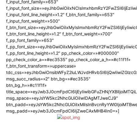
f_input_font_family=»653″
f_input_font_size=»eyJhbGwiOiIxNCIsImxhbmRzY2FwZSI6IjEzIi
f_input_font_line_height=»1.2″ f_btn_font_family=»653″
f_input_font_weight=»500″
f_btn_font_size=»eyJhbGwiOiIxMyIsImxhbmRzY2FwZSI6IjEyIiw
f_btn_font_line_height=»1.2″ f_btn_font_weight=»700″
f_pp_font_family=»653″
f_pp_font_size=»eyJhbGwiOiIxMyIsImxhbmRzY2FwZSI6IjEyIiwi
f_pp_font_line_height=»1.2″ pp_check_color=»#000000″
pp_check_color_a=»#ec3535″ pp_check_color_a_h=»#c11f1f»
f_btn_font_transform=»uppercase»
tdc_css=»eyJhbGwiOnsibWFyZ2luLWJvdHRvbSI6IjQwIiwiZGlz
msg_succ_radius=»2″ btn_bg=»#ec3535″
btn_bg_h=»#c11f1f»
title_space=»eyJwb3J0cmFpdCI6IjEyIiwibGFuZHNjYXBlIjoiMTQ
msg_space=»eyJsYW5kc2NhcGUiOiIwIDAgMTJweCJ9″
btn_padd=»eyJsYW5kc2NhcGUiOiIxMiIsInBvcnRyYWl0IjoiMTBw
msg_padd=»eyJwb3J0cmFpdCI6IjZweCAxMHB4In0=»]