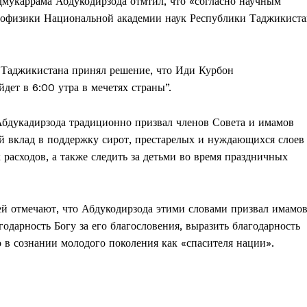
мукаррама Абдукодирзода отмтил, что «согласно научным
трофизики Национальной академии наук Республики Таджикист
 Таджикистана принял решение, что Иди Курбон
дет в 6:00 утра в мечетях страны”.
Абдукадирзода традиционно призвал членов Совета и имамов
ой вклад в поддержку сирот, престарелых и нуждающихся слоев
расходов, а также следить за детьми во время праздничных
ей отмечают, что Абдукодирзода этими словами призвал имамо
годарность Богу за его благословения, выразить благодарность
о в сознании молодого поколения как «спасителя нации».