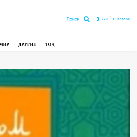
C
Поиск
27.3
Dushanbe
Л
МИР
ДРУГИЕ
ТОҶ