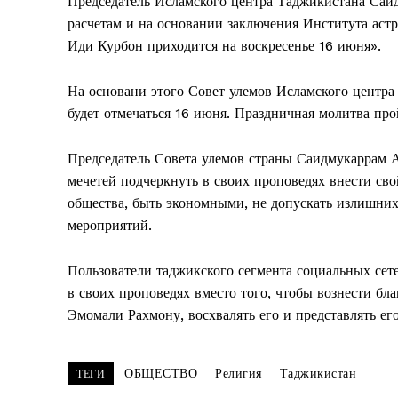
Председатель Исламского центра Таджикистана Саид
расчетам и на основании заключения Института ас
Иди Курбон приходится на воскресенье 16 июня».
На основани этого Совет улемов Исламского центра
будет отмечаться 16 июня. Праздничная молитва прой
Председатель Совета улемов страны Саидмукаррам 
мечетей подчеркнуть в своих проповедях внести св
общества, быть экономными, не допускать излишних 
мероприятий.
Пользователи таджикского сегмента социальных сет
в своих проповедях вместо того, чтобы вознести бла
Эмомали Рахмону, восхвалять его и представлять ег
ОБЩЕСТВО
Религия
Таджикистан
ТЕГИ