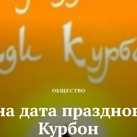
ОБЩЕСТВО
на дата праздно
Курбон