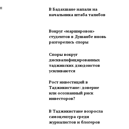
ан
В Бадахшане напали на
начальника штаба талибов
Вокруг «маршировок»
студентов в Душанбе вновь
разгорелись споры
Споры вокруг
дисквалифицированных
таджикских дзюдоистов
усиливаются
Рост инвестиций в
Таджикистане: доверие
в
или осознанный риск
инвесторов?
В Таджикистане возросла
самоцензура среди
журналистов и блогеров