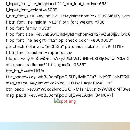
f_input_font_line_height=»1.2″ f_btn_font_family=»653″
f_input_font_weight=»500″
f_btn_font_size=»eyJhbGwiOiIxMyIsImxhbmRzY2FwZSI6IjEyIiw
f_btn_font_line_height=»1.2″ f_btn_font_weight=»700″
f_pp_font_family=»653″
f_pp_font_size=»eyJhbGwiOiIxMyIsImxhbmRzY2FwZSI6IjEyIiwi
f_pp_font_line_height=»1.2″ pp_check_color=»#000000″
pp_check_color_a=»#ec3535″ pp_check_color_a_h=»#c11f1f»
f_btn_font_transform=»uppercase»
tdc_css=»eyJhbGwiOnsibWFyZ2luLWJvdHRvbSI6IjQwIiwiZGlz
msg_succ_radius=»2″ btn_bg=»#ec3535″
btn_bg_h=»#c11f1f»
title_space=»eyJwb3J0cmFpdCI6IjEyIiwibGFuZHNjYXBlIjoiMTQ
msg_space=»eyJsYW5kc2NhcGUiOiIwIDAgMTJweCJ9″
btn_padd=»eyJsYW5kc2NhcGUiOiIxMiIsInBvcnRyYWl0IjoiMTBw
msg_padd=»eyJwb3J0cmFpdCI6IjZweCAxMHB4In0=»]