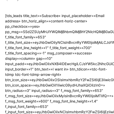
[tds_leads title_text=»Subscribe» input_placeholder=»Email
address» btn_horiz_align=»content-horiz-center»
pp_checkbox=»yes»
pp_msg=»SSd2ZSUyMHJlYWQlMjBhbmQlMjBhY2NlcHQlMjB0aGU
f_title_font_family=»653″
f_title_font_size=»eyJhbGwiOiIyNCIsInBvcnRyYWl0IjoiMjAiLCJs
f_title_font_line_height=»1″ f_title_font_weight=»700″
f_title_font_spacing=»-1″ msg_composer=»success»
display=»column» gap=»10″
input_padd=»eyJhbGwiOiIxNXB4IDEwcHgiLCJsYW5kc2NhcGUiO
input_border=»1″ btn_text=»I want in» btn_tdicon=»tdc-font-
tdmp tdc-font-tdmp-arrow-right»
btn_icon_size=»eyJhbGwiOiIxOSIsImxhbmRzY2FwZSI6IjE3Iiwic
btn_icon_space=»eyJhbGwiOiI1IiwicG9ydHJhaXQiOiIzIn0=»
btn_radius=»3″ input_radius=»3″ f_msg_font_family=»653″
f_msg_font_size=»eyJhbGwiOiIxMyIsInBvcnRyYWl0IjoiMTIifQ==»
f_msg_font_weight=»600″ f_msg_font_line_height=»1.4″
f_input_font_family=»653″
f_input_font_size=»eyJhbGwiOiIxNCIsImxhbmRzY2FwZSI6IjEzIi