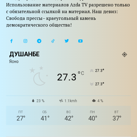
Использование материалов Azda TV разрешено только
с обязательной ссылкой на материал. Наш девиз:
Свобода прессы– краеугольный камень
демократического общества!
ДУШАНБЕ
Ясно
°
27.3
°
C
27.3
°
27.3
23 %
1.1kmh
4 %
ПТ
СБ
ВС
ПН
ВТ
27
°
41
°
42
°
40
°
37
°