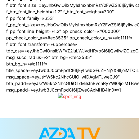
f_btn_font_size=»eyJhbGwiOiIxMyIsImxhbmRzY2FwZSI6IjEyIiw
f_btn_font_line_height=»1.2″ f_btn_font_weight=»700″
f_pp_font_family=»653″
f_pp_font_size=»eyJhbGwiOiIxMyIsImxhbmRzY2FwZSI6IjEyIiwi
f_pp_font_line_height=»1.2″ pp_check_color=»#000000″
pp_check_color_a=»#ec3535″ pp_check_color_a_h=»#c11f1f»
f_btn_font_transform=»uppercase»
tdc_css=»eyJhbGwiOnsibWFyZ2luLWJvdHRvbSI6IjQwIiwiZGlz
msg_succ_radius=»2″ btn_bg=»#ec3535″
btn_bg_h=»#c11f1f»
title_space=»eyJwb3J0cmFpdCI6IjEyIiwibGFuZHNjYXBlIjoiMTQ
msg_space=»eyJsYW5kc2NhcGUiOiIwIDAgMTJweCJ9″
btn_padd=»eyJsYW5kc2NhcGUiOiIxMiIsInBvcnRyYWl0IjoiMTBw
msg_padd=»eyJwb3J0cmFpdCI6IjZweCAxMHB4In0=»]