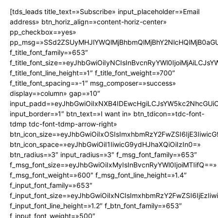
[tds_leads title_text=»Subscribe» input_placeholder=»Email
address» btn_horiz_align=»content-horiz-center»
pp_checkbox=»yes»
pp_msg=»SSd2ZSUyMHJlYWQlMjBhbmQlMjBhY2NlcHQlMjB0aGU
f_title_font_family=»653″
f_title_font_size=»eyJhbGwiOiIyNCIsInBvcnRyYWl0IjoiMjAiLCJs
f_title_font_line_height=»1″ f_title_font_weight=»700″
f_title_font_spacing=»-1″ msg_composer=»success»
display=»column» gap=»10″
input_padd=»eyJhbGwiOiIxNXB4IDEwcHgiLCJsYW5kc2NhcGUiO
input_border=»1″ btn_text=»I want in» btn_tdicon=»tdc-font-
tdmp tdc-font-tdmp-arrow-right»
btn_icon_size=»eyJhbGwiOiIxOSIsImxhbmRzY2FwZSI6IjE3Iiwic
btn_icon_space=»eyJhbGwiOiI1IiwicG9ydHJhaXQiOiIzIn0=»
btn_radius=»3″ input_radius=»3″ f_msg_font_family=»653″
f_msg_font_size=»eyJhbGwiOiIxMyIsInBvcnRyYWl0IjoiMTIifQ==»
f_msg_font_weight=»600″ f_msg_font_line_height=»1.4″
f_input_font_family=»653″
f_input_font_size=»eyJhbGwiOiIxNCIsImxhbmRzY2FwZSI6IjEzIi
f_input_font_line_height=»1.2″ f_btn_font_family=»653″
f_input_font_weight=»500″