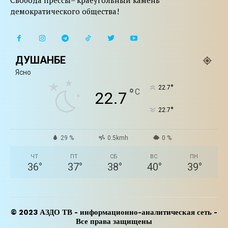
Свобода прессы– краеугольный камень
демократического общества!
ДУШАНБЕ
Ясно
°
22.7
°
C
22.7
°
22.7
29 %
0.5kmh
0 %
ЧТ
ПТ
СБ
ВС
ПН
36
°
37
°
38
°
40
°
39
°
© 2023 АЗДО ТВ - информационно-аналитическая сеть -
Все права защищены