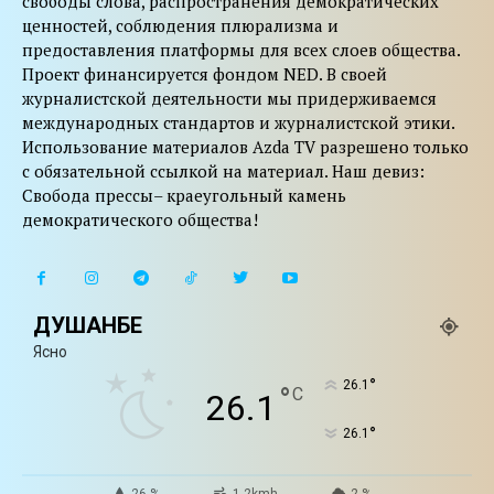
свободы слова, распространения демократических
ценностей, соблюдения плюрализма и
предоставления платформы для всех слоев общества.
Проект финансируется фондом NED. В своей
журналистской деятельности мы придерживаемся
международных стандартов и журналистской этики.
Использование материалов Azda TV разрешено только
с обязательной ссылкой на материал. Наш девиз:
Свобода прессы– краеугольный камень
демократического общества!
ДУШАНБЕ
Ясно
°
26.1
°
C
26.1
°
26.1
26 %
1.2kmh
2 %