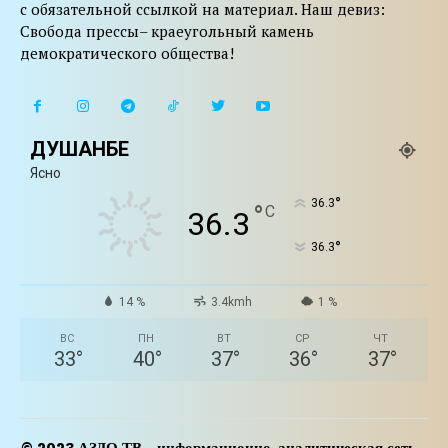
с обязательной ссылкой на материал. Наш девиз:
Свобода прессы– краеугольный камень
демократического общества!
ДУШАНБЕ
Ясно
°
36.3
°
C
36.3
°
36.3
14 %
3.4kmh
1 %
ВС
ПН
ВТ
СР
ЧТ
33
°
40
°
37
°
36
°
37
°