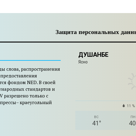
Защита персональных данн
ДУШАНБЕ
Ясно
ды слова, распространения
 предоставления
тся фондом NED. В своей
ународных стандартов и
V разрешено только с
 прессы– краеугольный
11 %
ВС
ПН
41
°
40