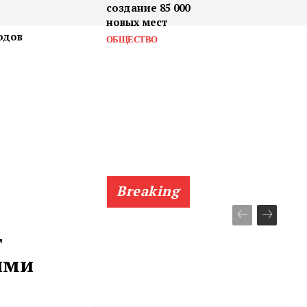
создание 85 000
новых мест
одов
ОБЩЕСТВО
Breaking
т
ыми