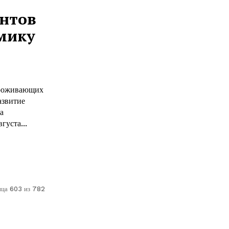
антов
мику
проживающих
азвитие
а
густа...
ица 603 из 782