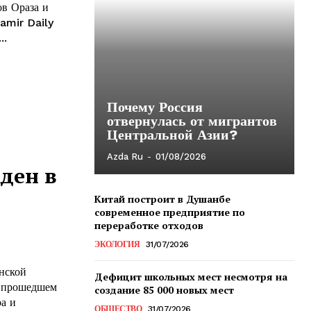
ов Ораза и
Pamir Daily
..
Почему Россия
отвернулась от мигрантов
Центральной Азии?
Azda Ru
-
01/08/2026
ден в
Китай построит в Душанбе
современное предприятие по
переработке отходов
ЭКОЛОГИЯ
31/07/2026
нской
Дефицит школьных мест несмотря на
, прошедшем
создание 85 000 новых мест
ра и
ОБЩЕСТВО
31/07/2026