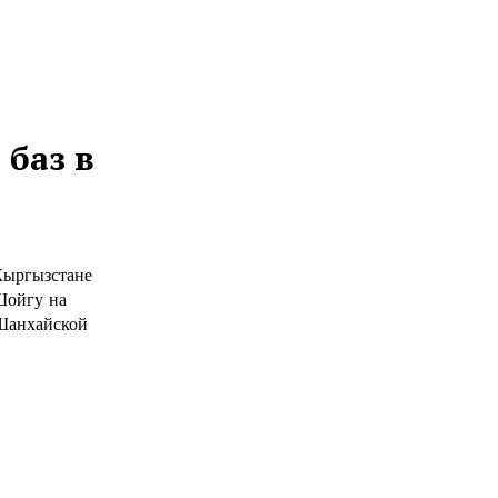
 баз в
Кыргызстане
Шойгу на
Шанхайской