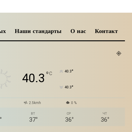
ых
Наши стандарты
О нас
Контакт
°
40.3
°
C
40.3
°
40.3
2.5kmh
0 %
ВТ
СР
ЧТ
°
37
°
36
°
36
°