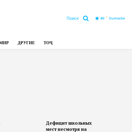
C
Поиск
40
Dushanbe
Л
МИР
ДРУГИЕ
ТОҶ
в
Дефицит школьных
мест несмотря на