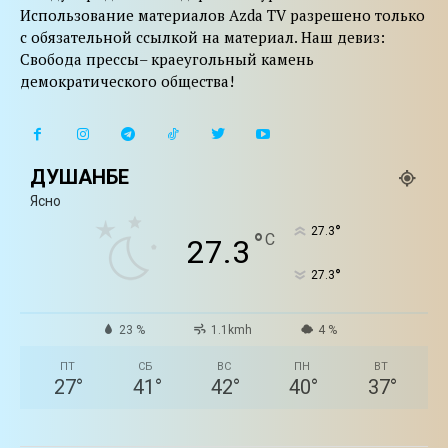
Использование материалов Azda TV разрешено только
с обязательной ссылкой на материал. Наш девиз:
Свобода прессы– краеугольный камень
демократического общества!
ДУШАНБЕ
Ясно
°
27.3
°
C
27.3
°
27.3
23 %
1.1kmh
4 %
ПТ
СБ
ВС
ПН
ВТ
27
°
41
°
42
°
40
°
37
°