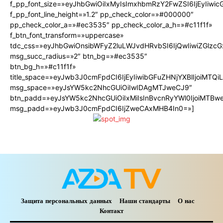
f_pp_font_size=»eyJhbGwiOiIxMyIsImxhbmRzY2FwZSI6IjEyIiwi
f_pp_font_line_height=»1.2″ pp_check_color=»#000000″
pp_check_color_a=»#ec3535″ pp_check_color_a_h=»#c11f1f»
f_btn_font_transform=»uppercase»
tdc_css=»eyJhbGwiOnsibWFyZ2luLWJvdHRvbSI6IjQwIiwiZGlz
msg_succ_radius=»2″ btn_bg=»#ec3535″
btn_bg_h=»#c11f1f»
title_space=»eyJwb3J0cmFpdCI6IjEyIiwibGFuZHNjYXBlIjoiMTQ
msg_space=»eyJsYW5kc2NhcGUiOiIwIDAgMTJweCJ9″
btn_padd=»eyJsYW5kc2NhcGUiOiIxMiIsInBvcnRyYWl0IjoiMTBw
msg_padd=»eyJwb3J0cmFpdCI6IjZweCAxMHB4In0=»]
Защита персональных данных
Наши стандарты
О нас
Контакт