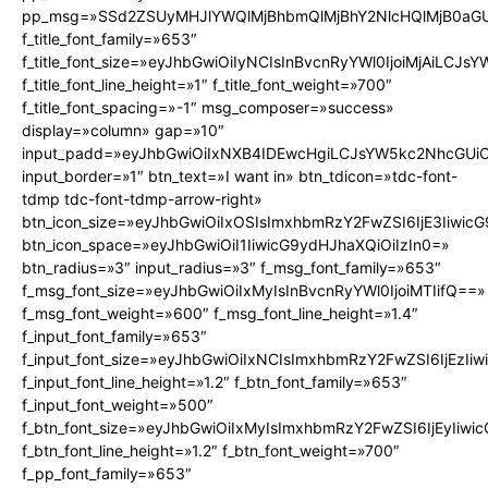
pp_msg=»SSd2ZSUyMHJlYWQlMjBhbmQlMjBhY2NlcHQlMjB0aGU
f_title_font_family=»653″
f_title_font_size=»eyJhbGwiOiIyNCIsInBvcnRyYWl0IjoiMjAiLCJs
f_title_font_line_height=»1″ f_title_font_weight=»700″
f_title_font_spacing=»-1″ msg_composer=»success»
display=»column» gap=»10″
input_padd=»eyJhbGwiOiIxNXB4IDEwcHgiLCJsYW5kc2NhcGUiO
input_border=»1″ btn_text=»I want in» btn_tdicon=»tdc-font-
tdmp tdc-font-tdmp-arrow-right»
btn_icon_size=»eyJhbGwiOiIxOSIsImxhbmRzY2FwZSI6IjE3Iiwic
btn_icon_space=»eyJhbGwiOiI1IiwicG9ydHJhaXQiOiIzIn0=»
btn_radius=»3″ input_radius=»3″ f_msg_font_family=»653″
f_msg_font_size=»eyJhbGwiOiIxMyIsInBvcnRyYWl0IjoiMTIifQ==»
f_msg_font_weight=»600″ f_msg_font_line_height=»1.4″
f_input_font_family=»653″
f_input_font_size=»eyJhbGwiOiIxNCIsImxhbmRzY2FwZSI6IjEzIi
f_input_font_line_height=»1.2″ f_btn_font_family=»653″
f_input_font_weight=»500″
f_btn_font_size=»eyJhbGwiOiIxMyIsImxhbmRzY2FwZSI6IjEyIiw
f_btn_font_line_height=»1.2″ f_btn_font_weight=»700″
f_pp_font_family=»653″