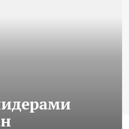
 лидерами
ан