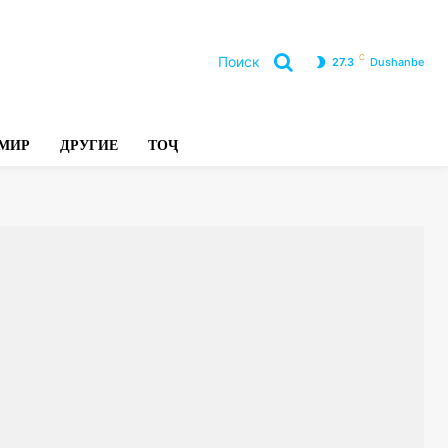
C
Поиск
27.3
Dushanbe
Л
МИР
ДРУГИЕ
ТОҶ