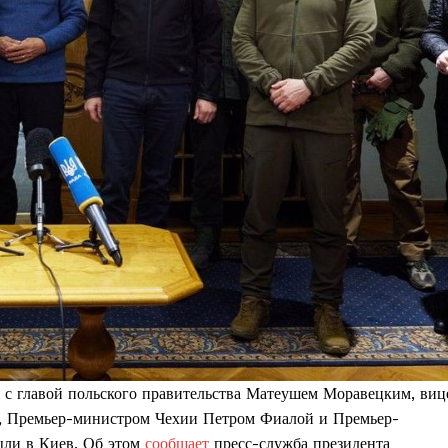
 с главой польского правительства Матеушем Моравецким, виц
, Премьер-министром Чехии Петром Фиалой и Премьер-
ли в Киев. Об этом
сообщает
пресс-служба президента