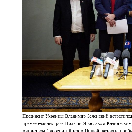
Президент Украины Владимир Зеленский встретился
премьер-министром Польши Ярославом Качиньским
министром Словении Янезом Яншой, которые прибы