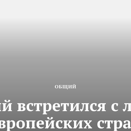
ОБЩИЙ
й встретился c
вропейских стр