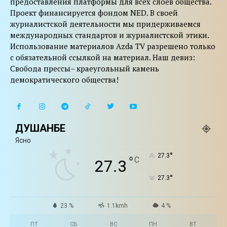
предоставления платформы для всех слоев общества.
Проект финансируется фондом NED. В своей
журналистской деятельности мы придерживаемся
международных стандартов и журналистской этики.
Использование материалов Azda TV разрешено только
с обязательной ссылкой на материал. Наш девиз:
Свобода прессы– краеугольный камень
демократического общества!
ДУШАНБЕ
Ясно
°
27.3
°
C
27.3
°
27.3
23 %
1.1kmh
4 %
ПТ
СБ
ВС
ПН
ВТ