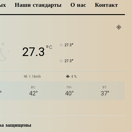
ых
Наши стандарты
О нас
Контакт
°
27.3
°
C
27.3
°
27.3
1.1kmh
4 %
ВС
ПН
ВТ
°
42
°
40
°
37
°
ава защищены