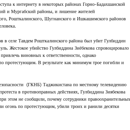
оступа к интернету в некоторых районах Горно-Бадахшанской
ский и Мургабский районы, и лишение жителей
кого, Рошткалинского, Шугнанского и Ишкашимского районов
еловека.
в в селе Тавдем Рошткалинского района был убит Гулбиддин
пуль. Жестокое убийство Гулбиддина Зиёбекова спровоцировало
 привлечь виновных к ответственности, однако
по протестующим. В результате как минимум трое погибли и
безопасности (ГКНБ) Таджикистана по местному телевидению
протеста в противоправных действиях, Гулбиддина Зиябекова
при этом не сообщили, почему сотрудники правоохранительны
ли огонь по протестующим, убили троих и ранили десятки