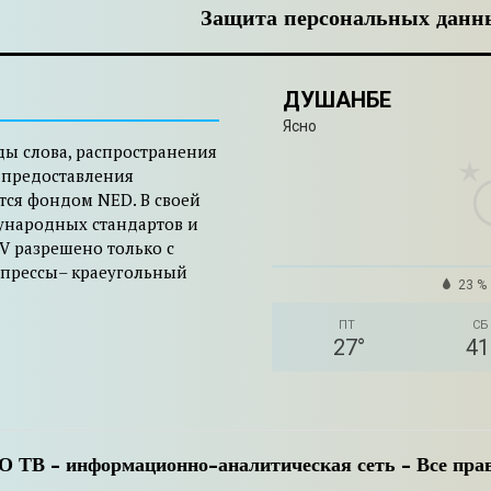
Защита персональных данн
ДУШАНБЕ
Ясно
ды слова, распространения
 предоставления
тся фондом NED. В своей
ународных стандартов и
V разрешено только с
 прессы– краеугольный
23 %
ПТ
СБ
27
°
41
 ТВ - информационно-аналитическая сеть - Все пр