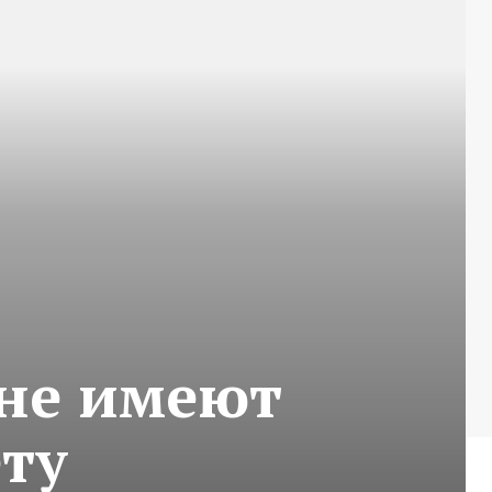
 не имеют
ету