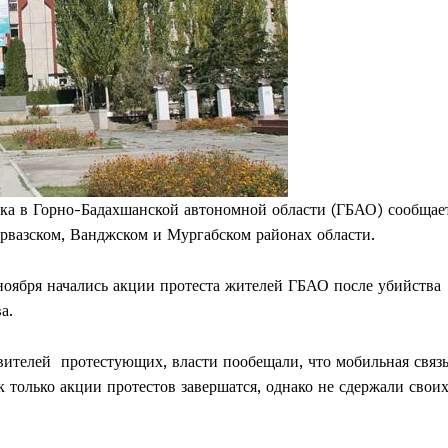
ка в Горно-Бадахшанской автономной области (ГБАО) сообщае
Дарвазском, Ванджском и Мургабском районах области.
ноября начались акции протеста жителей ГБАО после убийства
а.
авителей протестующих, власти пообещали, что мобильная связ
к только акции протестов завершатся, однако не сдержали свои