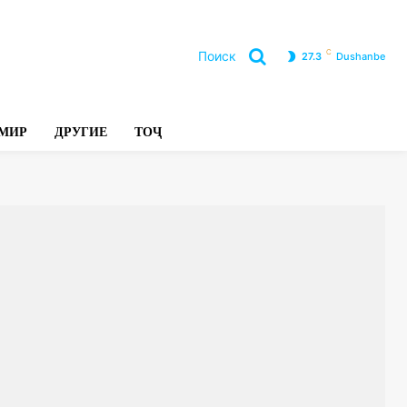
C
Поиск
27.3
Dushanbe
Л
МИР
ДРУГИЕ
ТОҶ