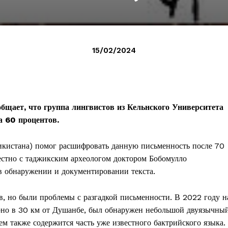
15/02/2024
бщает, что группа лингвистов из Кельнского Университета
а 60 процентов.
жикистана) помог расшифровать данную письменность после 70
местно с таджикским археологом доктором Бобомулло
в обнаружении и документировании текста.
в, но были проблемы с разгадкой письменности. В 2022 году н
рно в 30 км от Душанбе, был обнаружен небольшой двуязычны
ем также содержится часть уже известного бактрийского языка.