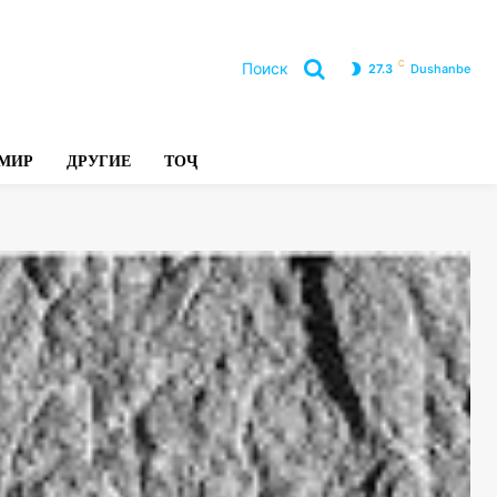
C
Поиск
27.3
Dushanbe
Л
МИР
ДРУГИЕ
ТОҶ