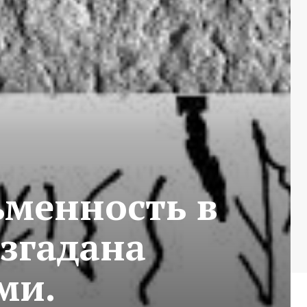
ьменность в
згадана
ми.