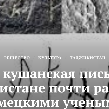
ОБЩЕСТВО
КУЛЬТУРА
ТАДЖИКИСТАН
 кушанская пис
истане почти ра
мецкими учены