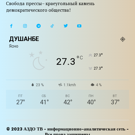
Свобода прессы– краеугольный камень
демократического общества!
ДУШАНБЕ
Ясно
°
27.3
°
C
27.3
°
27.3
23 %
1.1kmh
4 %
ПТ
СБ
ВС
ПН
ВТ
27
°
41
°
42
°
40
°
37
°
© 2023 АЗДО ТВ - информационно-аналитическая сеть -
Все права защищены