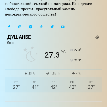
с обязательной ссылкой на материал. Наш девиз:
Свобода прессы– краеугольный камень
демократического общества!
ДУШАНБЕ
Ясно
°
27.3
°
C
27.3
°
27.3
23 %
1.1kmh
4 %
ПТ
СБ
ВС
ПН
ВТ
27
°
41
°
42
°
40
°
37
°