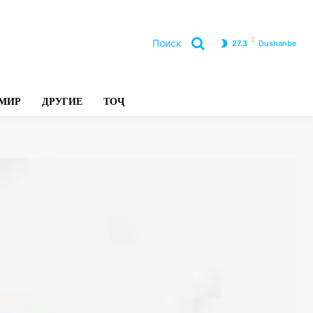
C
Поиск
27.3
Dushanbe
Л
МИР
ДРУГИЕ
ТОҶ