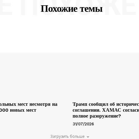
Е ПОХОЖЕ 
Похожие темы
льных мест несмотря на
Трамп сообщил об историче
 000 новых мест
соглашении. ХАМАС согласи
полное разоружение?
31/07/2026
Загрузить больше