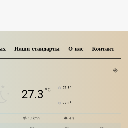
ых
Наши стандарты
О нас
Контакт
°
27.3
°
C
27.3
°
27.3
1.1kmh
4 %