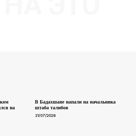
НА ЭТО
ском
В Бадахшане напали на начальника
лся на
штаба талибов
31/07/2026