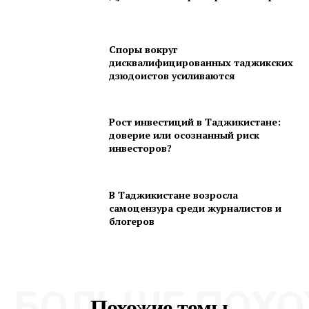
Споры вокруг
дисквалифицированных таджикских
дзюдоистов усиливаются
Рост инвестиций в Таджикистане:
доверие или осознанный риск
инвесторов?
В Таджикистане возросла
самоцензура среди журналистов и
блогеров
БОЛЬШЕ ПОХО
Похожие темы