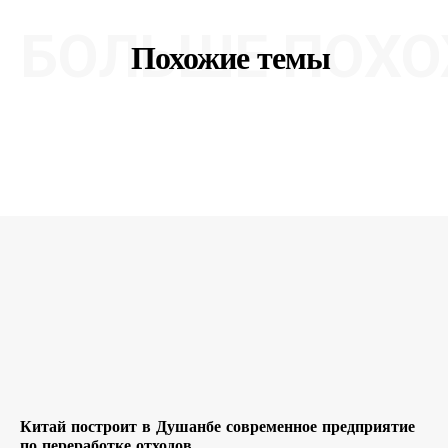
БОЛЬШЕ ПОХО
Похожие темы
Китай построит в Душанбе современное предприятие
по переработке отходов