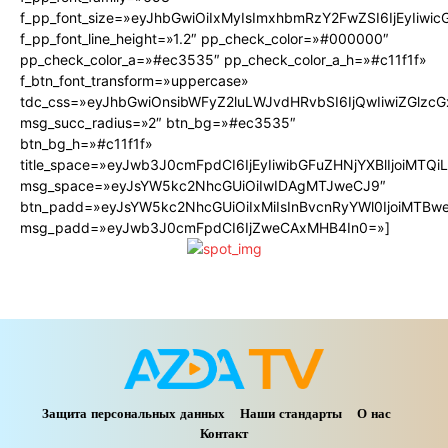
f_pp_font_size=»eyJhbGwiOiIxMyIsImxhbmRzY2FwZSI6IjEyIiwi
f_pp_font_line_height=»1.2″ pp_check_color=»#000000″
pp_check_color_a=»#ec3535″ pp_check_color_a_h=»#c11f1f»
f_btn_font_transform=»uppercase»
tdc_css=»eyJhbGwiOnsibWFyZ2luLWJvdHRvbSI6IjQwIiwiZGlz
msg_succ_radius=»2″ btn_bg=»#ec3535″
btn_bg_h=»#c11f1f»
title_space=»eyJwb3J0cmFpdCI6IjEyIiwibGFuZHNjYXBlIjoiMTQ
msg_space=»eyJsYW5kc2NhcGUiOiIwIDAgMTJweCJ9″
btn_padd=»eyJsYW5kc2NhcGUiOiIxMiIsInBvcnRyYWl0IjoiMTBw
msg_padd=»eyJwb3J0cmFpdCI6IjZweCAxMHB4In0=»]
Защита персональных данных
Наши стандарты
О нас
Контакт