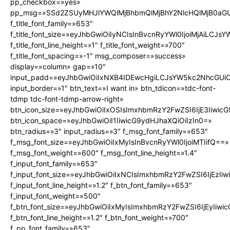
pp_checkbox=»yes»
pp_msg=»SSd2ZSUyMHJlYWQlMjBhbmQlMjBhY2NlcHQlMjB0aGU
f_title_font_family=»653″
f_title_font_size=»eyJhbGwiOiIyNCIsInBvcnRyYWl0IjoiMjAiLCJs
f_title_font_line_height=»1″ f_title_font_weight=»700″
f_title_font_spacing=»-1″ msg_composer=»success»
display=»column» gap=»10″
input_padd=»eyJhbGwiOiIxNXB4IDEwcHgiLCJsYW5kc2NhcGUiO
input_border=»1″ btn_text=»I want in» btn_tdicon=»tdc-font-
tdmp tdc-font-tdmp-arrow-right»
btn_icon_size=»eyJhbGwiOiIxOSIsImxhbmRzY2FwZSI6IjE3Iiwic
btn_icon_space=»eyJhbGwiOiI1IiwicG9ydHJhaXQiOiIzIn0=»
btn_radius=»3″ input_radius=»3″ f_msg_font_family=»653″
f_msg_font_size=»eyJhbGwiOiIxMyIsInBvcnRyYWl0IjoiMTIifQ==»
f_msg_font_weight=»600″ f_msg_font_line_height=»1.4″
f_input_font_family=»653″
f_input_font_size=»eyJhbGwiOiIxNCIsImxhbmRzY2FwZSI6IjEzIi
f_input_font_line_height=»1.2″ f_btn_font_family=»653″
f_input_font_weight=»500″
f_btn_font_size=»eyJhbGwiOiIxMyIsImxhbmRzY2FwZSI6IjEyIiw
f_btn_font_line_height=»1.2″ f_btn_font_weight=»700″
f_pp_font_family=»653″