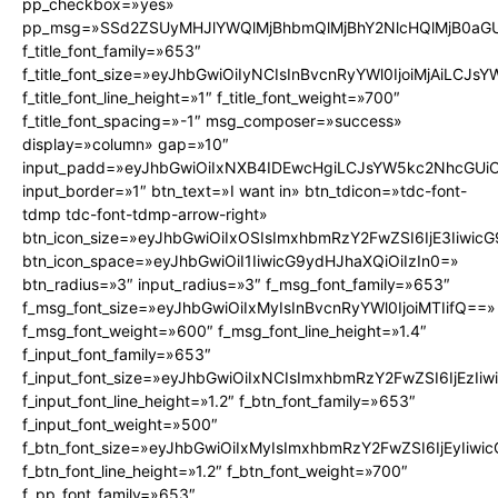
pp_checkbox=»yes»
pp_msg=»SSd2ZSUyMHJlYWQlMjBhbmQlMjBhY2NlcHQlMjB0aGU
f_title_font_family=»653″
f_title_font_size=»eyJhbGwiOiIyNCIsInBvcnRyYWl0IjoiMjAiLCJs
f_title_font_line_height=»1″ f_title_font_weight=»700″
f_title_font_spacing=»-1″ msg_composer=»success»
display=»column» gap=»10″
input_padd=»eyJhbGwiOiIxNXB4IDEwcHgiLCJsYW5kc2NhcGUiO
input_border=»1″ btn_text=»I want in» btn_tdicon=»tdc-font-
tdmp tdc-font-tdmp-arrow-right»
btn_icon_size=»eyJhbGwiOiIxOSIsImxhbmRzY2FwZSI6IjE3Iiwic
btn_icon_space=»eyJhbGwiOiI1IiwicG9ydHJhaXQiOiIzIn0=»
btn_radius=»3″ input_radius=»3″ f_msg_font_family=»653″
f_msg_font_size=»eyJhbGwiOiIxMyIsInBvcnRyYWl0IjoiMTIifQ==»
f_msg_font_weight=»600″ f_msg_font_line_height=»1.4″
f_input_font_family=»653″
f_input_font_size=»eyJhbGwiOiIxNCIsImxhbmRzY2FwZSI6IjEzIi
f_input_font_line_height=»1.2″ f_btn_font_family=»653″
f_input_font_weight=»500″
f_btn_font_size=»eyJhbGwiOiIxMyIsImxhbmRzY2FwZSI6IjEyIiw
f_btn_font_line_height=»1.2″ f_btn_font_weight=»700″
f_pp_font_family=»653″