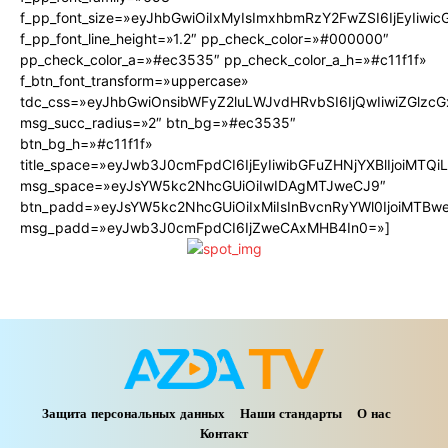
f_pp_font_size=»eyJhbGwiOiIxMyIsImxhbmRzY2FwZSI6IjEyIiwi
f_pp_font_line_height=»1.2″ pp_check_color=»#000000″
pp_check_color_a=»#ec3535″ pp_check_color_a_h=»#c11f1f»
f_btn_font_transform=»uppercase»
tdc_css=»eyJhbGwiOnsibWFyZ2luLWJvdHRvbSI6IjQwIiwiZGlz
msg_succ_radius=»2″ btn_bg=»#ec3535″
btn_bg_h=»#c11f1f»
title_space=»eyJwb3J0cmFpdCI6IjEyIiwibGFuZHNjYXBlIjoiMTQ
msg_space=»eyJsYW5kc2NhcGUiOiIwIDAgMTJweCJ9″
btn_padd=»eyJsYW5kc2NhcGUiOiIxMiIsInBvcnRyYWl0IjoiMTBw
msg_padd=»eyJwb3J0cmFpdCI6IjZweCAxMHB4In0=»]
Защита персональных данных
Наши стандарты
О нас
Контакт