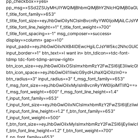
pp_checkbox=»yes»
pp_msg=»SSd2ZSUyMHJlYWQlMjBhbmQlMjBhY2NlcHQlMjB0aGU
f_title_font_family=»653″
f_title_font_size=»eyJhbGwiOiIyNCIsInBvcnRyYWl0IjoiMjAiLCJs
f_title_font_line_height=»1″ f_title_font_weight=»700″
f_title_font_spacing=»-1″ msg_composer=»success»
display=»column» gap=»10″
input_padd=»eyJhbGwiOiIxNXB4IDEwcHgiLCJsYW5kc2NhcGUiO
input_border=»1″ btn_text=»I want in» btn_tdicon=»tdc-font-
tdmp tdc-font-tdmp-arrow-right»
btn_icon_size=»eyJhbGwiOiIxOSIsImxhbmRzY2FwZSI6IjE3Iiwic
btn_icon_space=»eyJhbGwiOiI1IiwicG9ydHJhaXQiOiIzIn0=»
btn_radius=»3″ input_radius=»3″ f_msg_font_family=»653″
f_msg_font_size=»eyJhbGwiOiIxMyIsInBvcnRyYWl0IjoiMTIifQ==»
f_msg_font_weight=»600″ f_msg_font_line_height=»1.4″
f_input_font_family=»653″
f_input_font_size=»eyJhbGwiOiIxNCIsImxhbmRzY2FwZSI6IjEzIi
f_input_font_line_height=»1.2″ f_btn_font_family=»653″
f_input_font_weight=»500″
f_btn_font_size=»eyJhbGwiOiIxMyIsImxhbmRzY2FwZSI6IjEyIiw
f_btn_font_line_height=»1.2″ f_btn_font_weight=»700″
f_pp_font_family=»653″