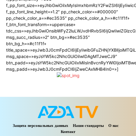
f_pp_font_size=»eyJhbGwiOiIxMyIsImxhbmRzY2FwZSI6IjEyIiwi
f_pp_font_line_height=»1.2″ pp_check_color=»#000000″
pp_check_color_a=»#ec3535″ pp_check_color_a_h=»#c11f1f»
f_btn_font_transform=»uppercase»
tdc_css=»eyJhbGwiOnsibWFyZ2luLWJvdHRvbSI6IjQwIiwiZGlz
msg_succ_radius=»2″ btn_bg=»#ec3535″
btn_bg_h=»#c11f1f»
title_space=»eyJwb3J0cmFpdCI6IjEyIiwibGFuZHNjYXBlIjoiMTQ
msg_space=»eyJsYW5kc2NhcGUiOiIwIDAgMTJweCJ9″
btn_padd=»eyJsYW5kc2NhcGUiOiIxMiIsInBvcnRyYWl0IjoiMTBw
msg_padd=»eyJwb3J0cmFpdCI6IjZweCAxMHB4In0=»]
Защита персональных данных
Наши стандарты
О нас
Контакт