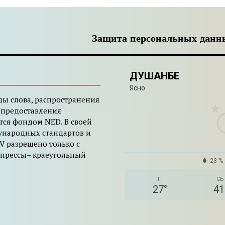
Защита персональных данн
ДУШАНБЕ
Ясно
ды слова, распространения
 предоставления
тся фондом NED. В своей
ународных стандартов и
V разрешено только с
 прессы– краеугольный
23 %
ПТ
СБ
27
°
41