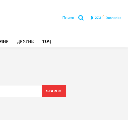
C
Поиск
27.3
Dushanbe
Л
МИР
ДРУГИЕ
ТОҶ
SEARCH