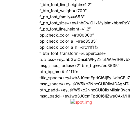
f_btn_font_line_height=»1.2″
f_btn_font_weight=»700″
f_pp_font_family=»653″
f_pp_font_size=»eyJhbGwiOiIxMyIsImxhbmRzY
f_pp_font_line_height=»1.2″
pp_check_color=»#000000″
pp_check_color_a=»#ec3535″
pp_check_color_a_h=»#c11f1f»
f_btn_font_transform=»uppercase»
tdc_css=»eyJhbGwiOnsibWFyZ2luLWJvdHRvb
msg_succ_radius=»2″ btn_bg=»#ec3535″
btn_bg_h=»#c11f1f»
title_space=»eyJwb3J0cmFpdCI6IjEyIiwibGFu
msg_space=»eyJsYW5kc2NhcGUiOiIwIDAgMT
btn_padd=»eyJsYW5kc2NhcGUiOiIxMiIsInBvc
msg_padd=»eyJwb3J0cmFpdCI6IjZweCAxMHB