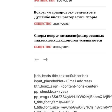
АФГАНИСТАН
31/07/2026
Вокруг «маршировок» студентов в
Душанбе вновь разгорелись споры
ОБЩЕСТВО
31/07/2026
Споры вокруг дисквалифицированных
таджикских дзюдоистов усиливаются
ОБЩЕСТВО
30/07/2026
[tds_leads title_text=»Subscribe»
input_placeholder=»Email address»
btn_horiz_align=»content-horiz-center»
pp_checkbox=»yes»
pp_msg=»SSd2ZSUyMHJlYWQlMjBhbmQlMjBhY
f_title_font_family=»653″
f_title_font_size=»eyJhbGwiOiIyNCIsInBvcnRy