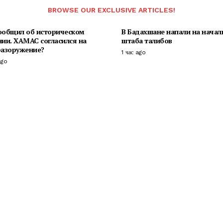
BROWSE OUR EXCLUSIVE ARTICLES!
ообщил об историческом
В Бадахшане напали на начал
нии. ХАМАС согласился на
штаба талибов
разоружение?
1 час ago
ago