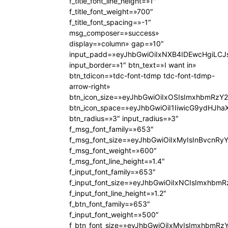
f_title_font_line_height=»1″
f_title_font_weight=»700″
f_title_font_spacing=»-1″
msg_composer=»success»
display=»column» gap=»10″
input_padd=»eyJhbGwiOiIxNXB4IDEwcHgiLCJ
input_border=»1″ btn_text=»I want in»
btn_tdicon=»tdc-font-tdmp tdc-font-tdmp-
arrow-right»
btn_icon_size=»eyJhbGwiOiIxOSIsImxhbmRzY2
btn_icon_space=»eyJhbGwiOiI1IiwicG9ydHJhaX
btn_radius=»3″ input_radius=»3″
f_msg_font_family=»653″
f_msg_font_size=»eyJhbGwiOiIxMyIsInBvcnRyY
f_msg_font_weight=»600″
f_msg_font_line_height=»1.4″
f_input_font_family=»653″
f_input_font_size=»eyJhbGwiOiIxNCIsImxhbmR
f_input_font_line_height=»1.2″
f_btn_font_family=»653″
f_input_font_weight=»500″
f_btn_font_size=»eyJhbGwiOiIxMyIsImxhbmRz