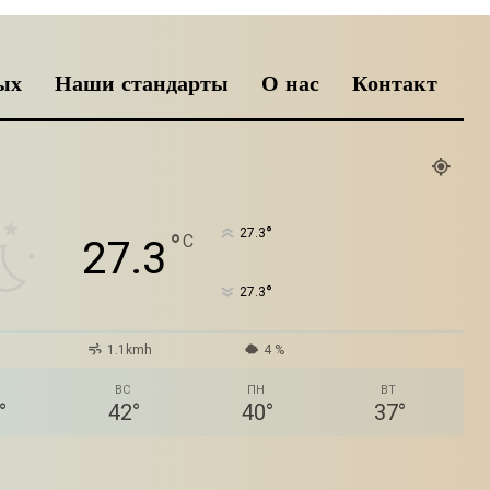
ых
Наши стандарты
О нас
Контакт
°
27.3
°
C
27.3
°
27.3
1.1kmh
4 %
ВС
ПН
ВТ
°
42
°
40
°
37
°