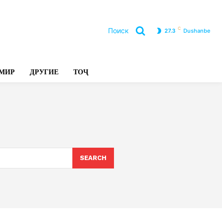
C
Поиск
27.3
Dushanbe
Л
МИР
ДРУГИЕ
ТОҶ
SEARCH