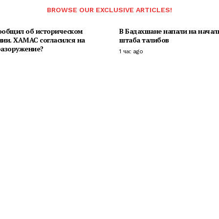
BROWSE OUR EXCLUSIVE ARTICLES!
ообщил об историческом
В Бадахшане напали на начал
нии. ХАМАС согласился на
штаба талибов
разоружение?
1 час ago