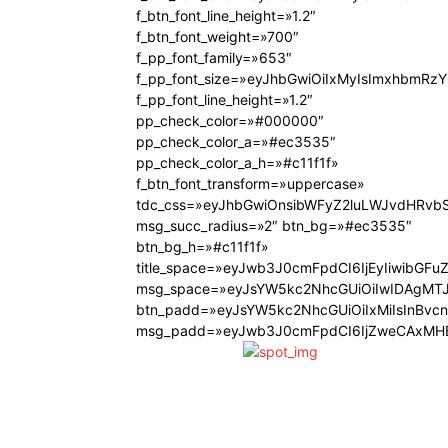
f_btn_font_line_height=»1.2″
f_btn_font_weight=»700″
f_pp_font_family=»653″
f_pp_font_size=»eyJhbGwiOiIxMyIsImxhbmRzY
f_pp_font_line_height=»1.2″
pp_check_color=»#000000″
pp_check_color_a=»#ec3535″
pp_check_color_a_h=»#c11f1f»
f_btn_font_transform=»uppercase»
tdc_css=»eyJhbGwiOnsibWFyZ2luLWJvdHRvb
msg_succ_radius=»2″ btn_bg=»#ec3535″
btn_bg_h=»#c11f1f»
title_space=»eyJwb3J0cmFpdCI6IjEyIiwibGFu
msg_space=»eyJsYW5kc2NhcGUiOiIwIDAgMT
btn_padd=»eyJsYW5kc2NhcGUiOiIxMiIsInBvc
msg_padd=»eyJwb3J0cmFpdCI6IjZweCAxMHB