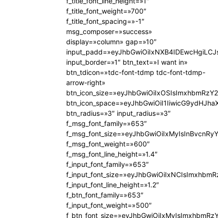
f_title_font_line_height=»1″
f_title_font_weight=»700″
f_title_font_spacing=»-1″
msg_composer=»success»
display=»column» gap=»10″
input_padd=»eyJhbGwiOiIxNXB4IDEwcHgiLCJ
input_border=»1″ btn_text=»I want in»
btn_tdicon=»tdc-font-tdmp tdc-font-tdmp-
arrow-right»
btn_icon_size=»eyJhbGwiOiIxOSIsImxhbmRzY2
btn_icon_space=»eyJhbGwiOiI1IiwicG9ydHJhaX
btn_radius=»3″ input_radius=»3″
f_msg_font_family=»653″
f_msg_font_size=»eyJhbGwiOiIxMyIsInBvcnRyY
f_msg_font_weight=»600″
f_msg_font_line_height=»1.4″
f_input_font_family=»653″
f_input_font_size=»eyJhbGwiOiIxNCIsImxhbmR
f_input_font_line_height=»1.2″
f_btn_font_family=»653″
f_input_font_weight=»500″
f_btn_font_size=»eyJhbGwiOiIxMyIsImxhbmRz