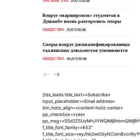
АФГАНИСТАН
31/07/2026
Вокруг «маршировок» студентов в
Душанбе вновь разгорелись споры
ОБЩЕСТВО
31/07/2026
Споры вокруг дисквалифицированных
таджикских дзюдоистов усиливаются
ОБЩЕСТВО
30/07/2026
[tds_leads title_text=»Subscribe»
input_placeholder=»Email address»
btn_horiz_align=»content-horiz-center»
pp_checkbox=»yes»
pp_msg=»SSd2ZSUyMHJlYWQlMjBhbmQlMjBhY
f_title_font_family=»653″
f_title_font_size=»eyJhbGwiOiIyNCIsInBvcnRy