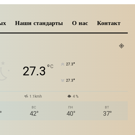
ых
Наши стандарты
О нас
Контакт
°
27.3
°
C
27.3
°
27.3
1.1kmh
4 %
ВС
ПН
ВТ
°
42
°
40
°
37
°