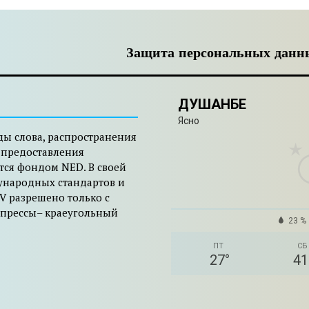
Защита персональных данн
ДУШАНБЕ
Ясно
ды слова, распространения
 предоставления
тся фондом NED. В своей
ународных стандартов и
V разрешено только с
 прессы– краеугольный
23 %
ПТ
СБ
27
°
41