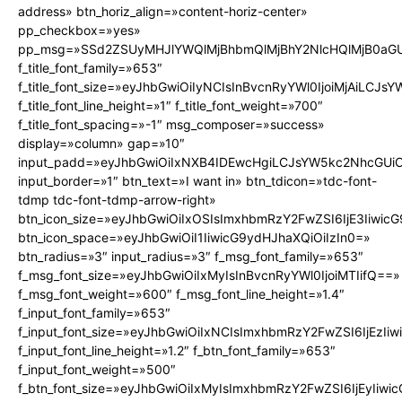
address» btn_horiz_align=»content-horiz-center»
pp_checkbox=»yes»
pp_msg=»SSd2ZSUyMHJlYWQlMjBhbmQlMjBhY2NlcHQlMjB0aGU
f_title_font_family=»653″
f_title_font_size=»eyJhbGwiOiIyNCIsInBvcnRyYWl0IjoiMjAiLCJs
f_title_font_line_height=»1″ f_title_font_weight=»700″
f_title_font_spacing=»-1″ msg_composer=»success»
display=»column» gap=»10″
input_padd=»eyJhbGwiOiIxNXB4IDEwcHgiLCJsYW5kc2NhcGUiO
input_border=»1″ btn_text=»I want in» btn_tdicon=»tdc-font-
tdmp tdc-font-tdmp-arrow-right»
btn_icon_size=»eyJhbGwiOiIxOSIsImxhbmRzY2FwZSI6IjE3Iiwic
btn_icon_space=»eyJhbGwiOiI1IiwicG9ydHJhaXQiOiIzIn0=»
btn_radius=»3″ input_radius=»3″ f_msg_font_family=»653″
f_msg_font_size=»eyJhbGwiOiIxMyIsInBvcnRyYWl0IjoiMTIifQ==»
f_msg_font_weight=»600″ f_msg_font_line_height=»1.4″
f_input_font_family=»653″
f_input_font_size=»eyJhbGwiOiIxNCIsImxhbmRzY2FwZSI6IjEzIi
f_input_font_line_height=»1.2″ f_btn_font_family=»653″
f_input_font_weight=»500″
f_btn_font_size=»eyJhbGwiOiIxMyIsImxhbmRzY2FwZSI6IjEyIiw