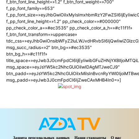
f_btn_font_line_height=»1.2″ f_btn_font_weight=»700″
f_pp_font_family=»653″
f_pp_font_size=»eyJhbGwiOiIxMyIsImxhbmRzY2FwZSI6IjEyIiwi
f_pp_font_line_height=»1.2″ pp_check_color=»#000000″
pp_check_color_a=»#ec3535″ pp_check_color_a_h=»#c11f1f»
f_btn_font_transform=»uppercase»
tdc_css=»eyJhbGwiOnsibWFyZ2luLWJvdHRvbSI6IjQwIiwiZGlz
msg_succ_radius=»2″ btn_bg=»#ec3535″
btn_bg_h=»#c11f1f»
title_space=»eyJwb3J0cmFpdCI6IjEyIiwibGFuZHNjYXBlIjoiMTQ
msg_space=»eyJsYW5kc2NhcGUiOiIwIDAgMTJweCJ9″
btn_padd=»eyJsYW5kc2NhcGUiOiIxMiIsInBvcnRyYWl0IjoiMTBw
msg_padd=»eyJwb3J0cmFpdCI6IjZweCAxMHB4In0=»]
Защита персональных данных
Наши стандарты
О нас