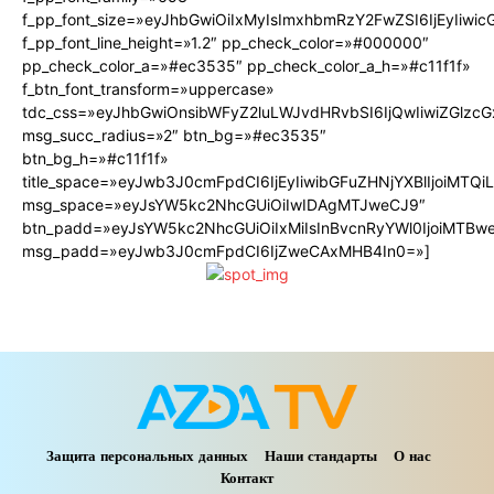
f_pp_font_size=»eyJhbGwiOiIxMyIsImxhbmRzY2FwZSI6IjEyIiwi
f_pp_font_line_height=»1.2″ pp_check_color=»#000000″
pp_check_color_a=»#ec3535″ pp_check_color_a_h=»#c11f1f»
f_btn_font_transform=»uppercase»
tdc_css=»eyJhbGwiOnsibWFyZ2luLWJvdHRvbSI6IjQwIiwiZGlz
msg_succ_radius=»2″ btn_bg=»#ec3535″
btn_bg_h=»#c11f1f»
title_space=»eyJwb3J0cmFpdCI6IjEyIiwibGFuZHNjYXBlIjoiMTQ
msg_space=»eyJsYW5kc2NhcGUiOiIwIDAgMTJweCJ9″
btn_padd=»eyJsYW5kc2NhcGUiOiIxMiIsInBvcnRyYWl0IjoiMTBw
msg_padd=»eyJwb3J0cmFpdCI6IjZweCAxMHB4In0=»]
Защита персональных данных
Наши стандарты
О нас
Контакт