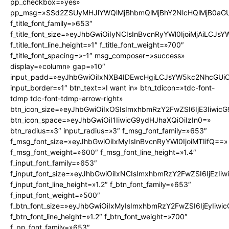
pp_checkbox=»yes»
pp_msg=»SSd2ZSUyMHJlYWQlMjBhbmQlMjBhY2NlcHQlMjB0aGU
f_title_font_family=»653″
f_title_font_size=»eyJhbGwiOiIyNCIsInBvcnRyYWl0IjoiMjAiLCJs
f_title_font_line_height=»1″ f_title_font_weight=»700″
f_title_font_spacing=»-1″ msg_composer=»success»
display=»column» gap=»10″
input_padd=»eyJhbGwiOiIxNXB4IDEwcHgiLCJsYW5kc2NhcGUiO
input_border=»1″ btn_text=»I want in» btn_tdicon=»tdc-font-
tdmp tdc-font-tdmp-arrow-right»
btn_icon_size=»eyJhbGwiOiIxOSIsImxhbmRzY2FwZSI6IjE3Iiwic
btn_icon_space=»eyJhbGwiOiI1IiwicG9ydHJhaXQiOiIzIn0=»
btn_radius=»3″ input_radius=»3″ f_msg_font_family=»653″
f_msg_font_size=»eyJhbGwiOiIxMyIsInBvcnRyYWl0IjoiMTIifQ==»
f_msg_font_weight=»600″ f_msg_font_line_height=»1.4″
f_input_font_family=»653″
f_input_font_size=»eyJhbGwiOiIxNCIsImxhbmRzY2FwZSI6IjEzIi
f_input_font_line_height=»1.2″ f_btn_font_family=»653″
f_input_font_weight=»500″
f_btn_font_size=»eyJhbGwiOiIxMyIsImxhbmRzY2FwZSI6IjEyIiw
f_btn_font_line_height=»1.2″ f_btn_font_weight=»700″
f_pp_font_family=»653″