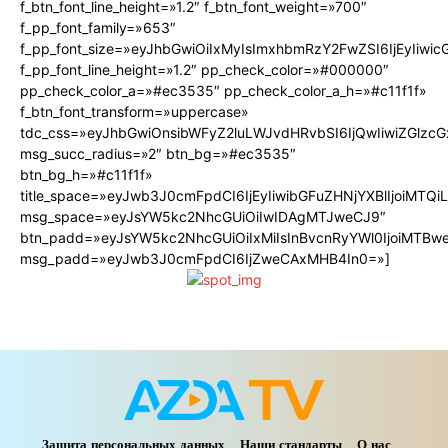
f_btn_font_line_height=»1.2″ f_btn_font_weight=»700″
f_pp_font_family=»653″
f_pp_font_size=»eyJhbGwiOiIxMyIsImxhbmRzY2FwZSI6IjEyIiwi
f_pp_font_line_height=»1.2″ pp_check_color=»#000000″
pp_check_color_a=»#ec3535″ pp_check_color_a_h=»#c11f1f»
f_btn_font_transform=»uppercase»
tdc_css=»eyJhbGwiOnsibWFyZ2luLWJvdHRvbSI6IjQwIiwiZGlz
msg_succ_radius=»2″ btn_bg=»#ec3535″
btn_bg_h=»#c11f1f»
title_space=»eyJwb3J0cmFpdCI6IjEyIiwibGFuZHNjYXBlIjoiMTQ
msg_space=»eyJsYW5kc2NhcGUiOiIwIDAgMTJweCJ9″
btn_padd=»eyJsYW5kc2NhcGUiOiIxMiIsInBvcnRyYWl0IjoiMTBw
msg_padd=»eyJwb3J0cmFpdCI6IjZweCAxMHB4In0=»]
Защита персональных данных
Наши стандарты
О нас