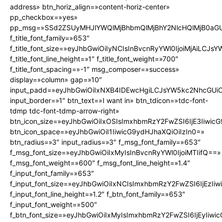
address» btn_horiz_align=»content-horiz-center»
pp_checkbox=»yes»
pp_msg=»SSd2ZSUyMHJlYWQlMjBhbmQlMjBhY2NlcHQlMjB0aGU
f_title_font_family=»653″
f_title_font_size=»eyJhbGwiOiIyNCIsInBvcnRyYWl0IjoiMjAiLCJs
f_title_font_line_height=»1″ f_title_font_weight=»700″
f_title_font_spacing=»-1″ msg_composer=»success»
display=»column» gap=»10″
input_padd=»eyJhbGwiOiIxNXB4IDEwcHgiLCJsYW5kc2NhcGUiO
input_border=»1″ btn_text=»I want in» btn_tdicon=»tdc-font-
tdmp tdc-font-tdmp-arrow-right»
btn_icon_size=»eyJhbGwiOiIxOSIsImxhbmRzY2FwZSI6IjE3Iiwic
btn_icon_space=»eyJhbGwiOiI1IiwicG9ydHJhaXQiOiIzIn0=»
btn_radius=»3″ input_radius=»3″ f_msg_font_family=»653″
f_msg_font_size=»eyJhbGwiOiIxMyIsInBvcnRyYWl0IjoiMTIifQ==»
f_msg_font_weight=»600″ f_msg_font_line_height=»1.4″
f_input_font_family=»653″
f_input_font_size=»eyJhbGwiOiIxNCIsImxhbmRzY2FwZSI6IjEzIi
f_input_font_line_height=»1.2″ f_btn_font_family=»653″
f_input_font_weight=»500″
f_btn_font_size=»eyJhbGwiOiIxMyIsImxhbmRzY2FwZSI6IjEyIiw