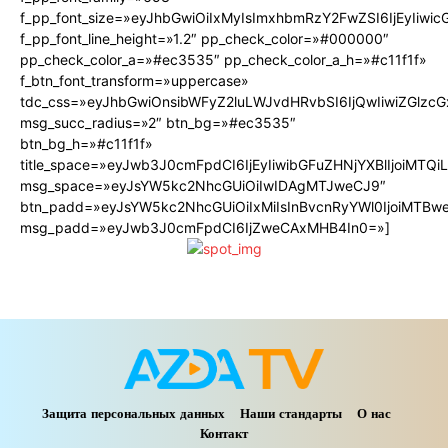
f_pp_font_size=»eyJhbGwiOiIxMyIsImxhbmRzY2FwZSI6IjEyIiwi
f_pp_font_line_height=»1.2″ pp_check_color=»#000000″
pp_check_color_a=»#ec3535″ pp_check_color_a_h=»#c11f1f»
f_btn_font_transform=»uppercase»
tdc_css=»eyJhbGwiOnsibWFyZ2luLWJvdHRvbSI6IjQwIiwiZGlz
msg_succ_radius=»2″ btn_bg=»#ec3535″
btn_bg_h=»#c11f1f»
title_space=»eyJwb3J0cmFpdCI6IjEyIiwibGFuZHNjYXBlIjoiMTQ
msg_space=»eyJsYW5kc2NhcGUiOiIwIDAgMTJweCJ9″
btn_padd=»eyJsYW5kc2NhcGUiOiIxMiIsInBvcnRyYWl0IjoiMTBw
msg_padd=»eyJwb3J0cmFpdCI6IjZweCAxMHB4In0=»]
Защита персональных данных
Наши стандарты
О нас
Контакт