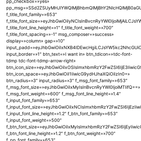
pp_checkbox=»yes»
pp_msg=»SSd2ZSUyMHJlYWQlMjBhbmQlMjBhY2NlcHQlMjB0aGU
f_title_font_family=»653″
f_title_font_size=»eyJhbGwiOiIyNCIsInBvcnRyYWl0IjoiMjAiLCJs
f_title_font_line_height=»1″ f_title_font_weight=»700″
f_title_font_spacing=»-1″ msg_composer=»success»
display=»column» gap=»10″
input_padd=»eyJhbGwiOiIxNXB4IDEwcHgiLCJsYW5kc2NhcGUiO
input_border=»1″ btn_text=»I want in» btn_tdicon=»tdc-font-
tdmp tdc-font-tdmp-arrow-right»
btn_icon_size=»eyJhbGwiOiIxOSIsImxhbmRzY2FwZSI6IjE3Iiwic
btn_icon_space=»eyJhbGwiOiI1IiwicG9ydHJhaXQiOiIzIn0=»
btn_radius=»3″ input_radius=»3″ f_msg_font_family=»653″
f_msg_font_size=»eyJhbGwiOiIxMyIsInBvcnRyYWl0IjoiMTIifQ==»
f_msg_font_weight=»600″ f_msg_font_line_height=»1.4″
f_input_font_family=»653″
f_input_font_size=»eyJhbGwiOiIxNCIsImxhbmRzY2FwZSI6IjEzIi
f_input_font_line_height=»1.2″ f_btn_font_family=»653″
f_input_font_weight=»500″
f_btn_font_size=»eyJhbGwiOiIxMyIsImxhbmRzY2FwZSI6IjEyIiw
f_btn_font_line_height=»1.2″ f_btn_font_weight=»700″
f_pp_font_family=»653″