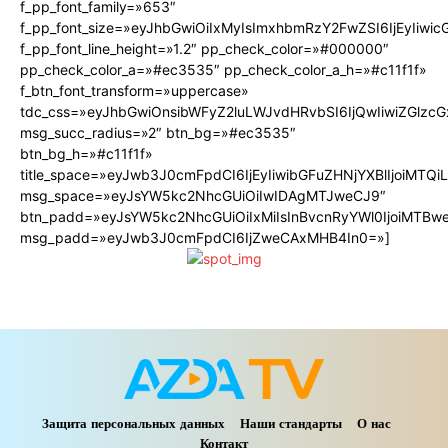
f_pp_font_family=»653″
f_pp_font_size=»eyJhbGwiOiIxMyIsImxhbmRzY2FwZSI6IjEyIiwi
f_pp_font_line_height=»1.2″ pp_check_color=»#000000″
pp_check_color_a=»#ec3535″ pp_check_color_a_h=»#c11f1f»
f_btn_font_transform=»uppercase»
tdc_css=»eyJhbGwiOnsibWFyZ2luLWJvdHRvbSI6IjQwIiwiZGlz
msg_succ_radius=»2″ btn_bg=»#ec3535″
btn_bg_h=»#c11f1f»
title_space=»eyJwb3J0cmFpdCI6IjEyIiwibGFuZHNjYXBlIjoiMTQ
msg_space=»eyJsYW5kc2NhcGUiOiIwIDAgMTJweCJ9″
btn_padd=»eyJsYW5kc2NhcGUiOiIxMiIsInBvcnRyYWl0IjoiMTBw
msg_padd=»eyJwb3J0cmFpdCI6IjZweCAxMHB4In0=»]
Защита персональных данных
Наши стандарты
О нас
Контакт