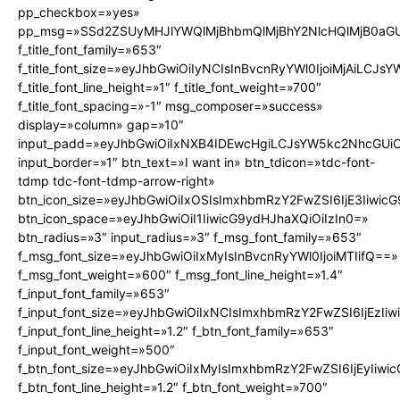
pp_checkbox=»yes»
pp_msg=»SSd2ZSUyMHJlYWQlMjBhbmQlMjBhY2NlcHQlMjB0aGU
f_title_font_family=»653″
f_title_font_size=»eyJhbGwiOiIyNCIsInBvcnRyYWl0IjoiMjAiLCJs
f_title_font_line_height=»1″ f_title_font_weight=»700″
f_title_font_spacing=»-1″ msg_composer=»success»
display=»column» gap=»10″
input_padd=»eyJhbGwiOiIxNXB4IDEwcHgiLCJsYW5kc2NhcGUiO
input_border=»1″ btn_text=»I want in» btn_tdicon=»tdc-font-
tdmp tdc-font-tdmp-arrow-right»
btn_icon_size=»eyJhbGwiOiIxOSIsImxhbmRzY2FwZSI6IjE3Iiwic
btn_icon_space=»eyJhbGwiOiI1IiwicG9ydHJhaXQiOiIzIn0=»
btn_radius=»3″ input_radius=»3″ f_msg_font_family=»653″
f_msg_font_size=»eyJhbGwiOiIxMyIsInBvcnRyYWl0IjoiMTIifQ==»
f_msg_font_weight=»600″ f_msg_font_line_height=»1.4″
f_input_font_family=»653″
f_input_font_size=»eyJhbGwiOiIxNCIsImxhbmRzY2FwZSI6IjEzIi
f_input_font_line_height=»1.2″ f_btn_font_family=»653″
f_input_font_weight=»500″
f_btn_font_size=»eyJhbGwiOiIxMyIsImxhbmRzY2FwZSI6IjEyIiw
f_btn_font_line_height=»1.2″ f_btn_font_weight=»700″