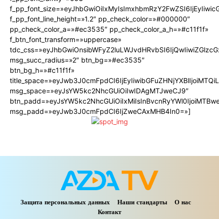
f_pp_font_size=»eyJhbGwiOiIxMyIsImxhbmRzY2FwZSI6IjEyIiwi
f_pp_font_line_height=»1.2″ pp_check_color=»#000000″
pp_check_color_a=»#ec3535″ pp_check_color_a_h=»#c11f1f»
f_btn_font_transform=»uppercase»
tdc_css=»eyJhbGwiOnsibWFyZ2luLWJvdHRvbSI6IjQwIiwiZGlz
msg_succ_radius=»2″ btn_bg=»#ec3535″
btn_bg_h=»#c11f1f»
title_space=»eyJwb3J0cmFpdCI6IjEyIiwibGFuZHNjYXBlIjoiMTQ
msg_space=»eyJsYW5kc2NhcGUiOiIwIDAgMTJweCJ9″
btn_padd=»eyJsYW5kc2NhcGUiOiIxMiIsInBvcnRyYWl0IjoiMTBw
msg_padd=»eyJwb3J0cmFpdCI6IjZweCAxMHB4In0=»]
Защита персональных данных
Наши стандарты
О нас
Контакт