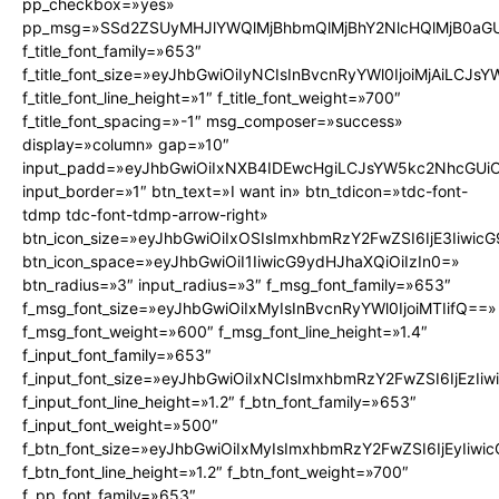
pp_checkbox=»yes»
pp_msg=»SSd2ZSUyMHJlYWQlMjBhbmQlMjBhY2NlcHQlMjB0aGU
f_title_font_family=»653″
f_title_font_size=»eyJhbGwiOiIyNCIsInBvcnRyYWl0IjoiMjAiLCJs
f_title_font_line_height=»1″ f_title_font_weight=»700″
f_title_font_spacing=»-1″ msg_composer=»success»
display=»column» gap=»10″
input_padd=»eyJhbGwiOiIxNXB4IDEwcHgiLCJsYW5kc2NhcGUiO
input_border=»1″ btn_text=»I want in» btn_tdicon=»tdc-font-
tdmp tdc-font-tdmp-arrow-right»
btn_icon_size=»eyJhbGwiOiIxOSIsImxhbmRzY2FwZSI6IjE3Iiwic
btn_icon_space=»eyJhbGwiOiI1IiwicG9ydHJhaXQiOiIzIn0=»
btn_radius=»3″ input_radius=»3″ f_msg_font_family=»653″
f_msg_font_size=»eyJhbGwiOiIxMyIsInBvcnRyYWl0IjoiMTIifQ==»
f_msg_font_weight=»600″ f_msg_font_line_height=»1.4″
f_input_font_family=»653″
f_input_font_size=»eyJhbGwiOiIxNCIsImxhbmRzY2FwZSI6IjEzIi
f_input_font_line_height=»1.2″ f_btn_font_family=»653″
f_input_font_weight=»500″
f_btn_font_size=»eyJhbGwiOiIxMyIsImxhbmRzY2FwZSI6IjEyIiw
f_btn_font_line_height=»1.2″ f_btn_font_weight=»700″
f_pp_font_family=»653″