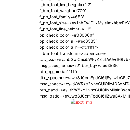
f_btn_font_line_height=»1.2″
f_btn_font_weight=»700″
f_pp_font_family=»653″
f_pp_font_size=»eyJhbGwiOiIxMyIsImxhbmRzY
f_pp_font_line_height=»1.2″
pp_check_color=»#000000″
pp_check_color_a=»#ec3535″
pp_check_color_a_h=»#c11f1f»
f_btn_font_transform=»uppercase»
tdc_css=»eyJhbGwiOnsibWFyZ2luLWJvdHRvb
msg_succ_radius=»2″ btn_bg=»#ec3535″
btn_bg_h=»#c11f1f»
title_space=»eyJwb3J0cmFpdCI6IjEyIiwibGFu
msg_space=»eyJsYW5kc2NhcGUiOiIwIDAgMT
btn_padd=»eyJsYW5kc2NhcGUiOiIxMiIsInBvc
msg_padd=»eyJwb3J0cmFpdCI6IjZweCAxMHB