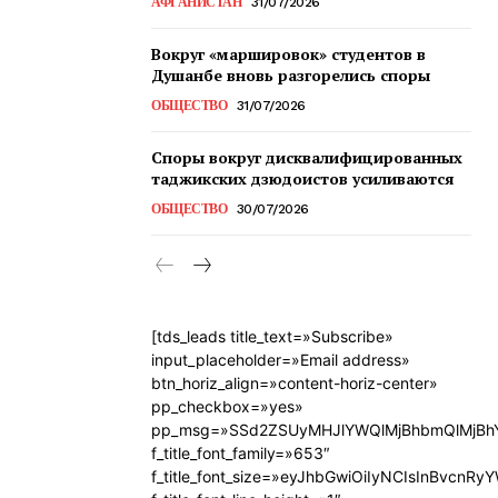
АФГАНИСТАН
31/07/2026
Вокруг «маршировок» студентов в
Душанбе вновь разгорелись споры
ОБЩЕСТВО
31/07/2026
Споры вокруг дисквалифицированных
таджикских дзюдоистов усиливаются
ОБЩЕСТВО
30/07/2026
[tds_leads title_text=»Subscribe»
input_placeholder=»Email address»
btn_horiz_align=»content-horiz-center»
pp_checkbox=»yes»
pp_msg=»SSd2ZSUyMHJlYWQlMjBhbmQlMjBhY
f_title_font_family=»653″
f_title_font_size=»eyJhbGwiOiIyNCIsInBvcnRy