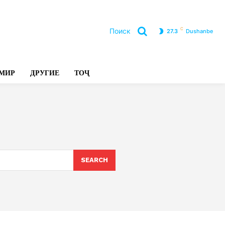
C
Поиск
27.3
Dushanbe
Л
МИР
ДРУГИЕ
ТОҶ
SEARCH