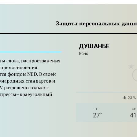
Защита персональных данн
ДУШАНБЕ
Ясно
ды слова, распространения
 предоставления
тся фондом NED. В своей
ународных стандартов и
V разрешено только с
 прессы– краеугольный
23 %
ПТ
СБ
27
°
41