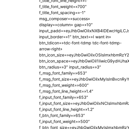
f_title_font_line_height=»1″
f_title_font_weight=»700″
f_title_font_spacing=»-1″
msg_composer=»success»
display=»column» gap=»10″
input_padd=»eyJhbGwiOiIxNXB4IDEwcHgiLCJ
input_border=»1″ btn_text=»I want in»
btn_tdicon=»tdc-font-tdmp tdc-font-tdmp-
arrow-right»
btn_icon_size=»eyJhbGwiOiIxOSIsImxhbmRzY2
btn_icon_space=»eyJhbGwiOiI1IiwicG9ydHJhaX
btn_radius=»3″ input_radius=»3″
f_msg_font_family=»653″
f_msg_font_size=»eyJhbGwiOiIxMyIsInBvcnRyY
f_msg_font_weight=»600″
f_msg_font_line_height=»1.4″
f_input_font_family=»653″
f_input_font_size=»eyJhbGwiOiIxNCIsImxhbmR
f_input_font_line_height=»1.2″
f_btn_font_family=»653″
f_input_font_weight=»500″
f_btn_font_size=»eyJhbGwiOiIxMyIsImxhbmRz