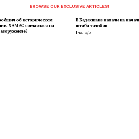
BROWSE OUR EXCLUSIVE ARTICLES!
ообщил об историческом
В Бадахшане напали на начал
нии. ХАМАС согласился на
штаба талибов
разоружение?
1 час ago