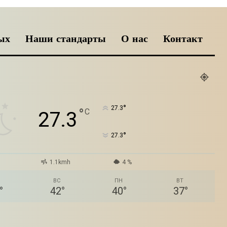
ых
Наши стандарты
О нас
Контакт
°
27.3
°
C
27.3
°
27.3
1.1kmh
4 %
ВС
ПН
ВТ
°
42
°
40
°
37
°