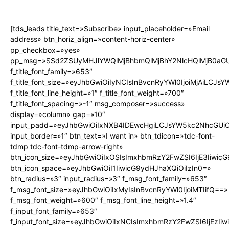
[tds_leads title_text=»Subscribe» input_placeholder=»Email
address» btn_horiz_align=»content-horiz-center»
pp_checkbox=»yes»
pp_msg=»SSd2ZSUyMHJlYWQlMjBhbmQlMjBhY2NlcHQlMjB0aGU
f_title_font_family=»653″
f_title_font_size=»eyJhbGwiOiIyNCIsInBvcnRyYWl0IjoiMjAiLCJs
f_title_font_line_height=»1″ f_title_font_weight=»700″
f_title_font_spacing=»-1″ msg_composer=»success»
display=»column» gap=»10″
input_padd=»eyJhbGwiOiIxNXB4IDEwcHgiLCJsYW5kc2NhcGUiO
input_border=»1″ btn_text=»I want in» btn_tdicon=»tdc-font-
tdmp tdc-font-tdmp-arrow-right»
btn_icon_size=»eyJhbGwiOiIxOSIsImxhbmRzY2FwZSI6IjE3Iiwic
btn_icon_space=»eyJhbGwiOiI1IiwicG9ydHJhaXQiOiIzIn0=»
btn_radius=»3″ input_radius=»3″ f_msg_font_family=»653″
f_msg_font_size=»eyJhbGwiOiIxMyIsInBvcnRyYWl0IjoiMTIifQ==»
f_msg_font_weight=»600″ f_msg_font_line_height=»1.4″
f_input_font_family=»653″
f_input_font_size=»eyJhbGwiOiIxNCIsImxhbmRzY2FwZSI6IjEzIi