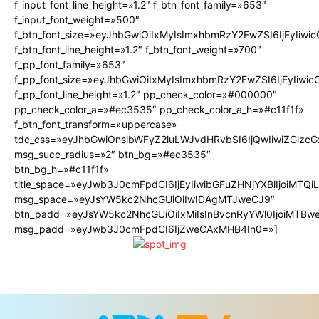
f_input_font_line_height=»1.2″ f_btn_font_family=»653″
f_input_font_weight=»500″
f_btn_font_size=»eyJhbGwiOiIxMyIsImxhbmRzY2FwZSI6IjEyIiw
f_btn_font_line_height=»1.2″ f_btn_font_weight=»700″
f_pp_font_family=»653″
f_pp_font_size=»eyJhbGwiOiIxMyIsImxhbmRzY2FwZSI6IjEyIiwi
f_pp_font_line_height=»1.2″ pp_check_color=»#000000″
pp_check_color_a=»#ec3535″ pp_check_color_a_h=»#c11f1f»
f_btn_font_transform=»uppercase»
tdc_css=»eyJhbGwiOnsibWFyZ2luLWJvdHRvbSI6IjQwIiwiZGlz
msg_succ_radius=»2″ btn_bg=»#ec3535″
btn_bg_h=»#c11f1f»
title_space=»eyJwb3J0cmFpdCI6IjEyIiwibGFuZHNjYXBlIjoiMTQ
msg_space=»eyJsYW5kc2NhcGUiOiIwIDAgMTJweCJ9″
btn_padd=»eyJsYW5kc2NhcGUiOiIxMiIsInBvcnRyYWl0IjoiMTBw
msg_padd=»eyJwb3J0cmFpdCI6IjZweCAxMHB4In0=»]