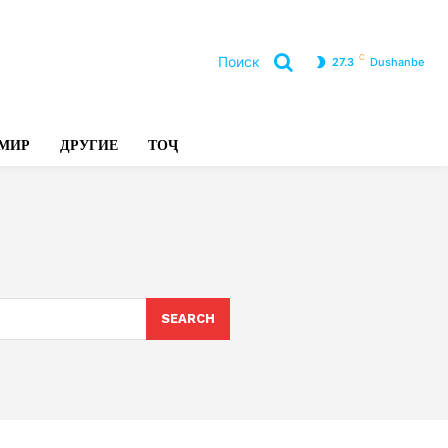
C
Поиск
27.3
Dushanbe
Л
МИР
ДРУГИЕ
ТОҶ
SEARCH