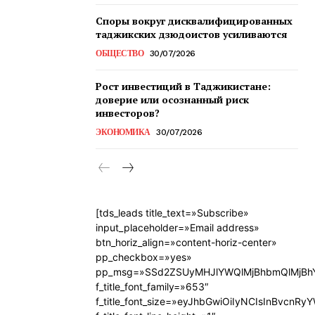
Споры вокруг дисквалифицированных
таджикских дзюдоистов усиливаются
ОБЩЕСТВО
30/07/2026
Рост инвестиций в Таджикистане:
доверие или осознанный риск
инвесторов?
ЭКОНОМИКА
30/07/2026
[tds_leads title_text=»Subscribe»
input_placeholder=»Email address»
btn_horiz_align=»content-horiz-center»
pp_checkbox=»yes»
pp_msg=»SSd2ZSUyMHJlYWQlMjBhbmQlMjBhY
f_title_font_family=»653″
f_title_font_size=»eyJhbGwiOiIyNCIsInBvcnRy