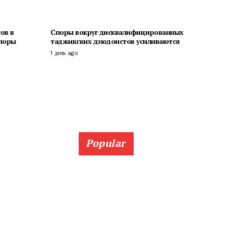
ов в
Споры вокруг дисквалифицированных
споры
таджикских дзюдоистов усиливаются
1 день ago
Popular