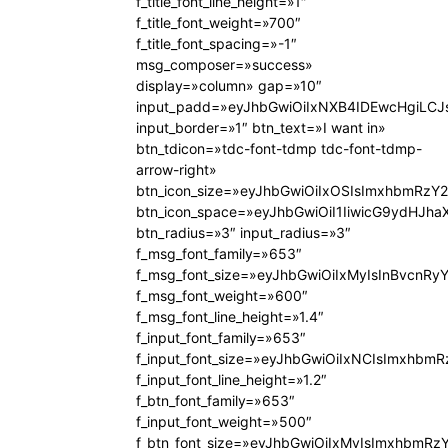
f_title_font_line_height=»1″
f_title_font_weight=»700″
f_title_font_spacing=»-1″
msg_composer=»success»
display=»column» gap=»10″
input_padd=»eyJhbGwiOiIxNXB4IDEwcHgiLCJ
input_border=»1″ btn_text=»I want in»
btn_tdicon=»tdc-font-tdmp tdc-font-tdmp-
arrow-right»
btn_icon_size=»eyJhbGwiOiIxOSIsImxhbmRzY2
btn_icon_space=»eyJhbGwiOiI1IiwicG9ydHJhaX
btn_radius=»3″ input_radius=»3″
f_msg_font_family=»653″
f_msg_font_size=»eyJhbGwiOiIxMyIsInBvcnRyY
f_msg_font_weight=»600″
f_msg_font_line_height=»1.4″
f_input_font_family=»653″
f_input_font_size=»eyJhbGwiOiIxNCIsImxhbmR
f_input_font_line_height=»1.2″
f_btn_font_family=»653″
f_input_font_weight=»500″
f_btn_font_size=»eyJhbGwiOiIxMyIsImxhbmRz