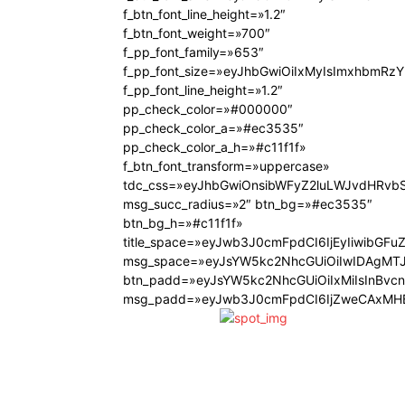
f_btn_font_line_height=»1.2″
f_btn_font_weight=»700″
f_pp_font_family=»653″
f_pp_font_size=»eyJhbGwiOiIxMyIsImxhbmRzY
f_pp_font_line_height=»1.2″
pp_check_color=»#000000″
pp_check_color_a=»#ec3535″
pp_check_color_a_h=»#c11f1f»
f_btn_font_transform=»uppercase»
tdc_css=»eyJhbGwiOnsibWFyZ2luLWJvdHRvb
msg_succ_radius=»2″ btn_bg=»#ec3535″
btn_bg_h=»#c11f1f»
title_space=»eyJwb3J0cmFpdCI6IjEyIiwibGFu
msg_space=»eyJsYW5kc2NhcGUiOiIwIDAgMT
btn_padd=»eyJsYW5kc2NhcGUiOiIxMiIsInBvc
msg_padd=»eyJwb3J0cmFpdCI6IjZweCAxMHB