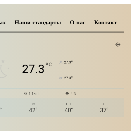
ых
Наши стандарты
О нас
Контакт
°
27.3
°
C
27.3
°
27.3
1.1kmh
4 %
ВС
ПН
ВТ
°
42
°
40
°
37
°