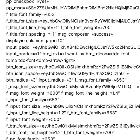
pp_checkbox=»yes»
pp_msg=»SSd2ZSUyMHJlYWQlMjBhbmQlMjBhY2NlcHQlMjB0aGU
f_title_font_family=»653″
f_title_font_size=»eyJhbGwiOiIyNCIsInBvcnRyYWl0IjoiMjAiLCJs
f_title_font_line_height=»1″ f_title_font_weight=»700″
f_title_font_spacing=»-1″ msg_composer=»success»
display=»column» gap=»10″
input_padd=»eyJhbGwiOiIxNXB4IDEwcHgiLCJsYW5kc2NhcGUiO
input_border=»1″ btn_text=»I want in» btn_tdicon=»tdc-font-
tdmp tdc-font-tdmp-arrow-right»
btn_icon_size=»eyJhbGwiOiIxOSIsImxhbmRzY2FwZSI6IjE3Iiwic
btn_icon_space=»eyJhbGwiOiI1IiwicG9ydHJhaXQiOiIzIn0=»
btn_radius=»3″ input_radius=»3″ f_msg_font_family=»653″
f_msg_font_size=»eyJhbGwiOiIxMyIsInBvcnRyYWl0IjoiMTIifQ==»
f_msg_font_weight=»600″ f_msg_font_line_height=»1.4″
f_input_font_family=»653″
f_input_font_size=»eyJhbGwiOiIxNCIsImxhbmRzY2FwZSI6IjEzIi
f_input_font_line_height=»1.2″ f_btn_font_family=»653″
f_input_font_weight=»500″
f_btn_font_size=»eyJhbGwiOiIxMyIsImxhbmRzY2FwZSI6IjEyIiw
f_btn_font_line_height=»1.2″ f_btn_font_weight=»700″
f_pp_font_family=»653″