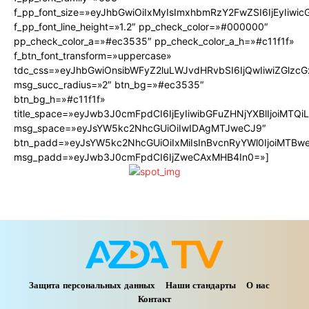
f_pp_font_size=»eyJhbGwiOiIxMyIsImxhbmRzY2FwZSI6IjEyIiwi
f_pp_font_line_height=»1.2″ pp_check_color=»#000000″
pp_check_color_a=»#ec3535″ pp_check_color_a_h=»#c11f1f»
f_btn_font_transform=»uppercase»
tdc_css=»eyJhbGwiOnsibWFyZ2luLWJvdHRvbSI6IjQwIiwiZGlz
msg_succ_radius=»2″ btn_bg=»#ec3535″
btn_bg_h=»#c11f1f»
title_space=»eyJwb3J0cmFpdCI6IjEyIiwibGFuZHNjYXBlIjoiMTQ
msg_space=»eyJsYW5kc2NhcGUiOiIwIDAgMTJweCJ9″
btn_padd=»eyJsYW5kc2NhcGUiOiIxMiIsInBvcnRyYWl0IjoiMTBw
msg_padd=»eyJwb3J0cmFpdCI6IjZweCAxMHB4In0=»]
Защита персональных данных
Наши стандарты
О нас
Контакт