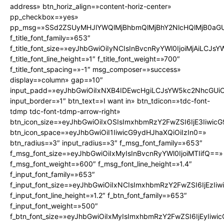
address» btn_horiz_align=»content-horiz-center»
pp_checkbox=»yes»
pp_msg=»SSd2ZSUyMHJlYWQlMjBhbmQlMjBhY2NlcHQlMjB0aGU
f_title_font_family=»653″
f_title_font_size=»eyJhbGwiOiIyNCIsInBvcnRyYWl0IjoiMjAiLCJs
f_title_font_line_height=»1″ f_title_font_weight=»700″
f_title_font_spacing=»-1″ msg_composer=»success»
display=»column» gap=»10″
input_padd=»eyJhbGwiOiIxNXB4IDEwcHgiLCJsYW5kc2NhcGUiO
input_border=»1″ btn_text=»I want in» btn_tdicon=»tdc-font-
tdmp tdc-font-tdmp-arrow-right»
btn_icon_size=»eyJhbGwiOiIxOSIsImxhbmRzY2FwZSI6IjE3Iiwic
btn_icon_space=»eyJhbGwiOiI1IiwicG9ydHJhaXQiOiIzIn0=»
btn_radius=»3″ input_radius=»3″ f_msg_font_family=»653″
f_msg_font_size=»eyJhbGwiOiIxMyIsInBvcnRyYWl0IjoiMTIifQ==»
f_msg_font_weight=»600″ f_msg_font_line_height=»1.4″
f_input_font_family=»653″
f_input_font_size=»eyJhbGwiOiIxNCIsImxhbmRzY2FwZSI6IjEzIi
f_input_font_line_height=»1.2″ f_btn_font_family=»653″
f_input_font_weight=»500″
f_btn_font_size=»eyJhbGwiOiIxMyIsImxhbmRzY2FwZSI6IjEyIiw