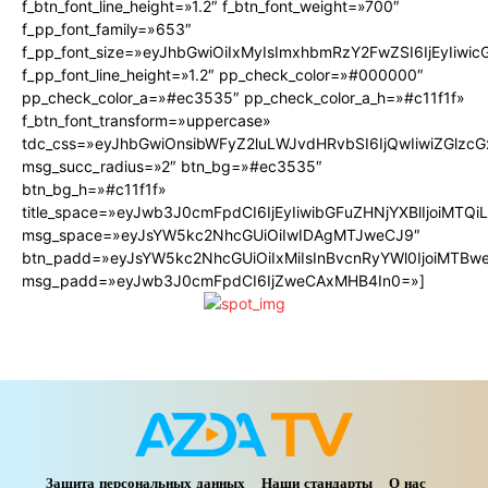
f_btn_font_line_height=»1.2″ f_btn_font_weight=»700″
f_pp_font_family=»653″
f_pp_font_size=»eyJhbGwiOiIxMyIsImxhbmRzY2FwZSI6IjEyIiwi
f_pp_font_line_height=»1.2″ pp_check_color=»#000000″
pp_check_color_a=»#ec3535″ pp_check_color_a_h=»#c11f1f»
f_btn_font_transform=»uppercase»
tdc_css=»eyJhbGwiOnsibWFyZ2luLWJvdHRvbSI6IjQwIiwiZGlz
msg_succ_radius=»2″ btn_bg=»#ec3535″
btn_bg_h=»#c11f1f»
title_space=»eyJwb3J0cmFpdCI6IjEyIiwibGFuZHNjYXBlIjoiMTQ
msg_space=»eyJsYW5kc2NhcGUiOiIwIDAgMTJweCJ9″
btn_padd=»eyJsYW5kc2NhcGUiOiIxMiIsInBvcnRyYWl0IjoiMTBw
msg_padd=»eyJwb3J0cmFpdCI6IjZweCAxMHB4In0=»]
Защита персональных данных
Наши стандарты
О нас