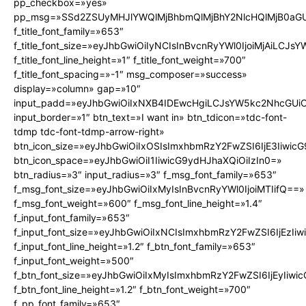
pp_checkbox=»yes»
pp_msg=»SSd2ZSUyMHJlYWQlMjBhbmQlMjBhY2NlcHQlMjB0aGU
f_title_font_family=»653″
f_title_font_size=»eyJhbGwiOiIyNCIsInBvcnRyYWl0IjoiMjAiLCJs
f_title_font_line_height=»1″ f_title_font_weight=»700″
f_title_font_spacing=»-1″ msg_composer=»success»
display=»column» gap=»10″
input_padd=»eyJhbGwiOiIxNXB4IDEwcHgiLCJsYW5kc2NhcGUiO
input_border=»1″ btn_text=»I want in» btn_tdicon=»tdc-font-
tdmp tdc-font-tdmp-arrow-right»
btn_icon_size=»eyJhbGwiOiIxOSIsImxhbmRzY2FwZSI6IjE3Iiwic
btn_icon_space=»eyJhbGwiOiI1IiwicG9ydHJhaXQiOiIzIn0=»
btn_radius=»3″ input_radius=»3″ f_msg_font_family=»653″
f_msg_font_size=»eyJhbGwiOiIxMyIsInBvcnRyYWl0IjoiMTIifQ==»
f_msg_font_weight=»600″ f_msg_font_line_height=»1.4″
f_input_font_family=»653″
f_input_font_size=»eyJhbGwiOiIxNCIsImxhbmRzY2FwZSI6IjEzIi
f_input_font_line_height=»1.2″ f_btn_font_family=»653″
f_input_font_weight=»500″
f_btn_font_size=»eyJhbGwiOiIxMyIsImxhbmRzY2FwZSI6IjEyIiw
f_btn_font_line_height=»1.2″ f_btn_font_weight=»700″
f_pp_font_family=»653″