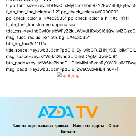
f_pp_font_size=»eyJhbGwiOiIxMyIsImxhbmRzY2FwZSI6IjEyIiwi
f_pp_font_line_height=»1.2″ pp_check_color=»#000000″
pp_check_color_a=»#ec3535″ pp_check_color_a_h=»#c11f1f»
f_btn_font_transform=»uppercase»
tdc_css=»eyJhbGwiOnsibWFyZ2luLWJvdHRvbSI6IjQwIiwiZGlz
msg_succ_radius=»2″ btn_bg=»#ec3535″
btn_bg_h=»#c11f1f»
title_space=»eyJwb3J0cmFpdCI6IjEyIiwibGFuZHNjYXBlIjoiMTQ
msg_space=»eyJsYW5kc2NhcGUiOiIwIDAgMTJweCJ9″
btn_padd=»eyJsYW5kc2NhcGUiOiIxMiIsInBvcnRyYWl0IjoiMTBw
msg_padd=»eyJwb3J0cmFpdCI6IjZweCAxMHB4In0=»]
Защита персональных данных
Наши стандарты
О нас
Контакт