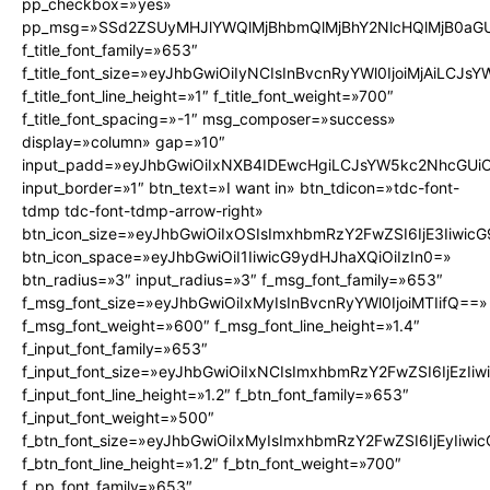
pp_checkbox=»yes»
pp_msg=»SSd2ZSUyMHJlYWQlMjBhbmQlMjBhY2NlcHQlMjB0aGU
f_title_font_family=»653″
f_title_font_size=»eyJhbGwiOiIyNCIsInBvcnRyYWl0IjoiMjAiLCJs
f_title_font_line_height=»1″ f_title_font_weight=»700″
f_title_font_spacing=»-1″ msg_composer=»success»
display=»column» gap=»10″
input_padd=»eyJhbGwiOiIxNXB4IDEwcHgiLCJsYW5kc2NhcGUiO
input_border=»1″ btn_text=»I want in» btn_tdicon=»tdc-font-
tdmp tdc-font-tdmp-arrow-right»
btn_icon_size=»eyJhbGwiOiIxOSIsImxhbmRzY2FwZSI6IjE3Iiwic
btn_icon_space=»eyJhbGwiOiI1IiwicG9ydHJhaXQiOiIzIn0=»
btn_radius=»3″ input_radius=»3″ f_msg_font_family=»653″
f_msg_font_size=»eyJhbGwiOiIxMyIsInBvcnRyYWl0IjoiMTIifQ==»
f_msg_font_weight=»600″ f_msg_font_line_height=»1.4″
f_input_font_family=»653″
f_input_font_size=»eyJhbGwiOiIxNCIsImxhbmRzY2FwZSI6IjEzIi
f_input_font_line_height=»1.2″ f_btn_font_family=»653″
f_input_font_weight=»500″
f_btn_font_size=»eyJhbGwiOiIxMyIsImxhbmRzY2FwZSI6IjEyIiw
f_btn_font_line_height=»1.2″ f_btn_font_weight=»700″
f_pp_font_family=»653″