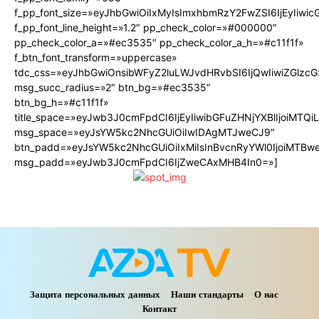
f_pp_font_size=»eyJhbGwiOiIxMyIsImxhbmRzY2FwZSI6IjEyIiwi
f_pp_font_line_height=»1.2″ pp_check_color=»#000000″
pp_check_color_a=»#ec3535″ pp_check_color_a_h=»#c11f1f»
f_btn_font_transform=»uppercase»
tdc_css=»eyJhbGwiOnsibWFyZ2luLWJvdHRvbSI6IjQwIiwiZGlz
msg_succ_radius=»2″ btn_bg=»#ec3535″
btn_bg_h=»#c11f1f»
title_space=»eyJwb3J0cmFpdCI6IjEyIiwibGFuZHNjYXBlIjoiMTQ
msg_space=»eyJsYW5kc2NhcGUiOiIwIDAgMTJweCJ9″
btn_padd=»eyJsYW5kc2NhcGUiOiIxMiIsInBvcnRyYWl0IjoiMTBw
msg_padd=»eyJwb3J0cmFpdCI6IjZweCAxMHB4In0=»]
Защита персональных данных
Наши стандарты
О нас
Контакт