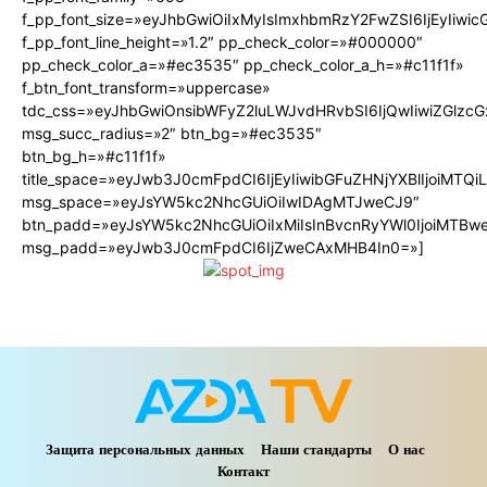
f_pp_font_size=»eyJhbGwiOiIxMyIsImxhbmRzY2FwZSI6IjEyIiwi
f_pp_font_line_height=»1.2″ pp_check_color=»#000000″
pp_check_color_a=»#ec3535″ pp_check_color_a_h=»#c11f1f»
f_btn_font_transform=»uppercase»
tdc_css=»eyJhbGwiOnsibWFyZ2luLWJvdHRvbSI6IjQwIiwiZGlz
msg_succ_radius=»2″ btn_bg=»#ec3535″
btn_bg_h=»#c11f1f»
title_space=»eyJwb3J0cmFpdCI6IjEyIiwibGFuZHNjYXBlIjoiMTQ
msg_space=»eyJsYW5kc2NhcGUiOiIwIDAgMTJweCJ9″
btn_padd=»eyJsYW5kc2NhcGUiOiIxMiIsInBvcnRyYWl0IjoiMTBw
msg_padd=»eyJwb3J0cmFpdCI6IjZweCAxMHB4In0=»]
Защита персональных данных
Наши стандарты
О нас
Контакт