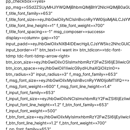
pp_checkbox=»yes»
pp_msg=»SSd2ZSUyMHJlYWQlMjBhbmQlMjBhY2NlcHQlMjB0aGU
f_title_font_family=»653″
f_title_font_size=»eyJhbGwiOiIyNCIsInBvcnRyYWl0IjoiMjAiLCJs
f_title_font_line_height=»1″ f_title_font_weight=»700″
f_title_font_spacing=»-1″ msg_composer=»success»
display=»column» gap=»10″
input_padd=»eyJhbGwiOiIxNXB4IDEwcHgiLCJsYW5kc2NhcGUiO
input_border=»1″ btn_text=»I want in» btn_tdicon=»tdc-font-
tdmp tdc-font-tdmp-arrow-right»
btn_icon_size=»eyJhbGwiOiIxOSIsImxhbmRzY2FwZSI6IjE3Iiwic
btn_icon_space=»eyJhbGwiOiI1IiwicG9ydHJhaXQiOiIzIn0=»
btn_radius=»3″ input_radius=»3″ f_msg_font_family=»653″
f_msg_font_size=»eyJhbGwiOiIxMyIsInBvcnRyYWl0IjoiMTIifQ==»
f_msg_font_weight=»600″ f_msg_font_line_height=»1.4″
f_input_font_family=»653″
f_input_font_size=»eyJhbGwiOiIxNCIsImxhbmRzY2FwZSI6IjEzIi
f_input_font_line_height=»1.2″ f_btn_font_family=»653″
f_input_font_weight=»500″
f_btn_font_size=»eyJhbGwiOiIxMyIsImxhbmRzY2FwZSI6IjEyIiw
f_btn_font_line_height=»1.2″ f_btn_font_weight=»700″
f_pp_font_family=»653″