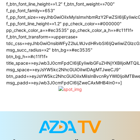
f_btn_font_line_height=»1.2″ f_btn_font_weight=»700″
f_pp_font_family=»653″
f_pp_font_size=»eyJhbGwiOiIxMyIsImxhbmRzY2FwZSI6IjEyIiwi
f_pp_font_line_height=»1.2″ pp_check_color=»#000000″
pp_check_color_a=»#ec3535″ pp_check_color_a_h=»#c11f1f»
f_btn_font_transform=»uppercase»
tdc_css=»eyJhbGwiOnsibWFyZ2luLWJvdHRvbSI6IjQwIiwiZGlz
msg_succ_radius=»2″ btn_bg=»#ec3535″
btn_bg_h=»#c11f1f»
title_space=»eyJwb3J0cmFpdCI6IjEyIiwibGFuZHNjYXBlIjoiMTQ
msg_space=»eyJsYW5kc2NhcGUiOiIwIDAgMTJweCJ9″
btn_padd=»eyJsYW5kc2NhcGUiOiIxMiIsInBvcnRyYWl0IjoiMTBw
msg_padd=»eyJwb3J0cmFpdCI6IjZweCAxMHB4In0=»]