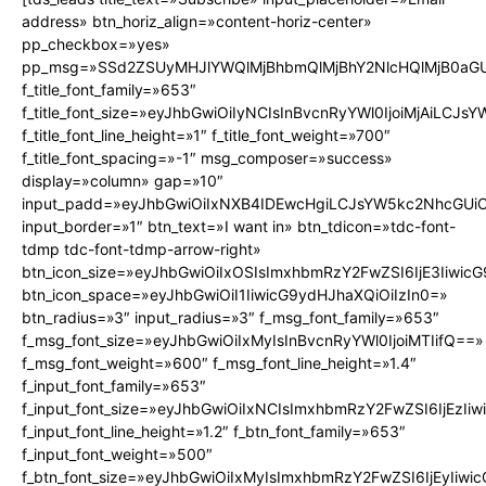
address» btn_horiz_align=»content-horiz-center»
pp_checkbox=»yes»
pp_msg=»SSd2ZSUyMHJlYWQlMjBhbmQlMjBhY2NlcHQlMjB0aGU
f_title_font_family=»653″
f_title_font_size=»eyJhbGwiOiIyNCIsInBvcnRyYWl0IjoiMjAiLCJs
f_title_font_line_height=»1″ f_title_font_weight=»700″
f_title_font_spacing=»-1″ msg_composer=»success»
display=»column» gap=»10″
input_padd=»eyJhbGwiOiIxNXB4IDEwcHgiLCJsYW5kc2NhcGUiO
input_border=»1″ btn_text=»I want in» btn_tdicon=»tdc-font-
tdmp tdc-font-tdmp-arrow-right»
btn_icon_size=»eyJhbGwiOiIxOSIsImxhbmRzY2FwZSI6IjE3Iiwic
btn_icon_space=»eyJhbGwiOiI1IiwicG9ydHJhaXQiOiIzIn0=»
btn_radius=»3″ input_radius=»3″ f_msg_font_family=»653″
f_msg_font_size=»eyJhbGwiOiIxMyIsInBvcnRyYWl0IjoiMTIifQ==»
f_msg_font_weight=»600″ f_msg_font_line_height=»1.4″
f_input_font_family=»653″
f_input_font_size=»eyJhbGwiOiIxNCIsImxhbmRzY2FwZSI6IjEzIi
f_input_font_line_height=»1.2″ f_btn_font_family=»653″
f_input_font_weight=»500″
f_btn_font_size=»eyJhbGwiOiIxMyIsImxhbmRzY2FwZSI6IjEyIiw