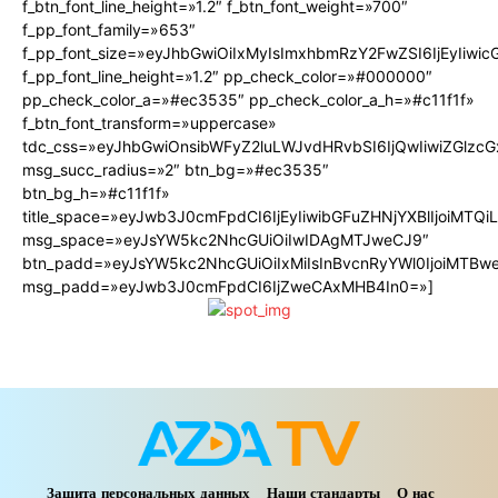
f_btn_font_line_height=»1.2″ f_btn_font_weight=»700″
f_pp_font_family=»653″
f_pp_font_size=»eyJhbGwiOiIxMyIsImxhbmRzY2FwZSI6IjEyIiwi
f_pp_font_line_height=»1.2″ pp_check_color=»#000000″
pp_check_color_a=»#ec3535″ pp_check_color_a_h=»#c11f1f»
f_btn_font_transform=»uppercase»
tdc_css=»eyJhbGwiOnsibWFyZ2luLWJvdHRvbSI6IjQwIiwiZGlz
msg_succ_radius=»2″ btn_bg=»#ec3535″
btn_bg_h=»#c11f1f»
title_space=»eyJwb3J0cmFpdCI6IjEyIiwibGFuZHNjYXBlIjoiMTQ
msg_space=»eyJsYW5kc2NhcGUiOiIwIDAgMTJweCJ9″
btn_padd=»eyJsYW5kc2NhcGUiOiIxMiIsInBvcnRyYWl0IjoiMTBw
msg_padd=»eyJwb3J0cmFpdCI6IjZweCAxMHB4In0=»]
Защита персональных данных
Наши стандарты
О нас