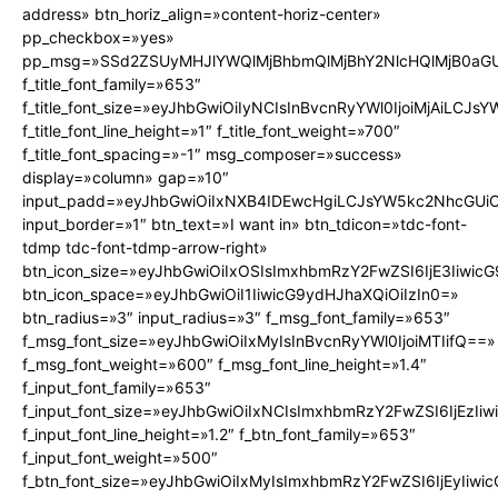
address» btn_horiz_align=»content-horiz-center»
pp_checkbox=»yes»
pp_msg=»SSd2ZSUyMHJlYWQlMjBhbmQlMjBhY2NlcHQlMjB0aGU
f_title_font_family=»653″
f_title_font_size=»eyJhbGwiOiIyNCIsInBvcnRyYWl0IjoiMjAiLCJs
f_title_font_line_height=»1″ f_title_font_weight=»700″
f_title_font_spacing=»-1″ msg_composer=»success»
display=»column» gap=»10″
input_padd=»eyJhbGwiOiIxNXB4IDEwcHgiLCJsYW5kc2NhcGUiO
input_border=»1″ btn_text=»I want in» btn_tdicon=»tdc-font-
tdmp tdc-font-tdmp-arrow-right»
btn_icon_size=»eyJhbGwiOiIxOSIsImxhbmRzY2FwZSI6IjE3Iiwic
btn_icon_space=»eyJhbGwiOiI1IiwicG9ydHJhaXQiOiIzIn0=»
btn_radius=»3″ input_radius=»3″ f_msg_font_family=»653″
f_msg_font_size=»eyJhbGwiOiIxMyIsInBvcnRyYWl0IjoiMTIifQ==»
f_msg_font_weight=»600″ f_msg_font_line_height=»1.4″
f_input_font_family=»653″
f_input_font_size=»eyJhbGwiOiIxNCIsImxhbmRzY2FwZSI6IjEzIi
f_input_font_line_height=»1.2″ f_btn_font_family=»653″
f_input_font_weight=»500″
f_btn_font_size=»eyJhbGwiOiIxMyIsImxhbmRzY2FwZSI6IjEyIiw