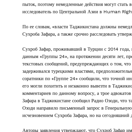
пыток, поэтому немедленные действия могут стать 
исследователь по Центральной Азии в Human Righ
По ее словам, «власти Таджикистана должны немед
Сухроба Зафара, а также срочно расследовать утвер
Сухроб Зафар, проживавший в Турции с 2014 года, п
данным «Группы 24», на протяжении десяти лет, пр
текстовых сообщений, предупреждающих о том, что е
задерживался турецкими властями, предположительно
соратники по «Группе 24» сообщили, что точной инф
его могли похитить и незаконно вывезти в Таджики
комментариев по данному вопросу, а трое адвокатов 
Зафара в Таджикистане сообщил Радио Озоди, что т
Озоди направило письменный запрос в Генеральную 
исчезновением Сухроба Зафара, но на сегодняшний д
Авторы заявления утверждают, что Сухроб Зафар 