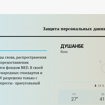
Защита персональных данн
ДУШАНБЕ
Ясно
ды слова, распространения
 предоставления
тся фондом NED. В своей
ународных стандартов и
V разрешено только с
 прессы– краеугольный
23 %
ПТ
СБ
27
°
41