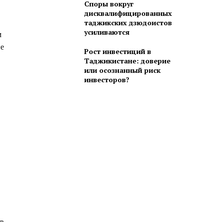
Споры вокруг
дисквалифицированных
таджикских дзюдоистов
усиливаются
м
ие
Рост инвестиций в
Таджикистане: доверие
или осознанный риск
инвесторов?
 в