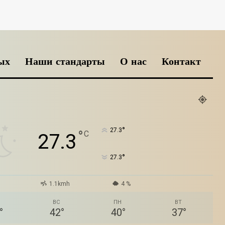
ых
Наши стандарты
О нас
Контакт
°
27.3
°
C
27.3
°
27.3
1.1kmh
4 %
ВС
ПН
ВТ
°
42
°
40
°
37
°