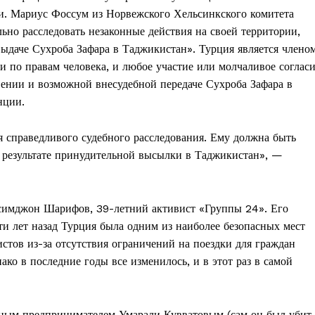
и. Мариус Фоссум из Норвежского Хельсинкского комитета
льно расследовать незаконные действия на своей территории,
выдаче Сухроба Зафара в Таджикистан». Турция является члено
 по правам человека, и любое участие или молчаливое соглас
вении и возможной внесудебной передаче Сухроба Зафара в
нции.
я справедливого судебного расследования. Ему должна быть
в результате принудительной высылки в Таджикистан», —
 Насимджон Шарифов, 39-летний активист «Группы 24». Его
ти лет назад Турция была одним из наиболее безопасных мест
стов из-за отсутствия ограничений на поездки для граждан
ко в последние годы все изменилось, и в этот раз в самой
ным предпринимателем Умарали Кувватовым (сам он был убит