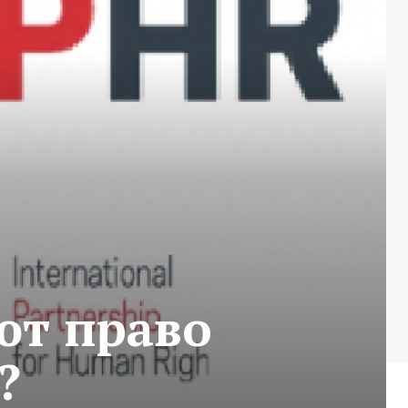
ют право
?