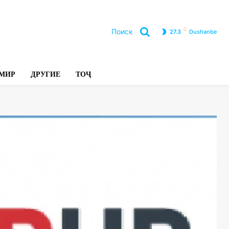
C
Поиск
27.3
Dushanbe
Л
МИР
ДРУГИЕ
ТОҶ