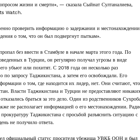
вопросом жизни и смерти», — сказала Сыйнат Султаналиева,
ts Watch.
ленно проверить информацию о задержании и местонахождении
ждения о том, что он был подвергнут пыткам».
ропал без ввести в Стамбуле в начале марта этого года. По
оведенных в Турции, он регулярно получал угрозы в виде
го убьют или похитят. С 2018 года он несколько раз
 по запросу Таджикистана, а затем его освобождали. Его
ормации о том, где находится их лидер, нет. Они считают, что
стан. Власти Таджикистана и Турции не предоставляют никаки
отказались браться за это дело. Один из родственников Сухроб
акже не располагает информацией о его местонахождении. Ради
прокуратуру Таджикистана с просьбой разъяснить ситуацию с
ень не получило ответа.
имел официальный статус просителя убежища УВКБ ООН и был