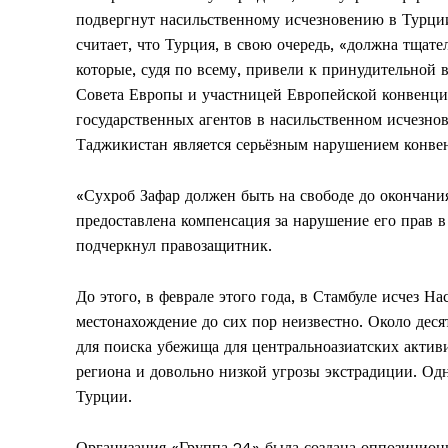
подвергнут насильственному исчезновению в Турци
считает, что Турция, в свою очередь, «должна тщате
которые, судя по всему, привели к принудительной 
Совета Европы и участницей Европейской конвенции
государственных агентов в насильственном исчезно
Таджикистан является серьёзным нарушением конве
«Сухроб Зафар должен быть на свободе до окончани
предоставлена компенсация за нарушение его прав 
подчеркнул правозащитник.
До этого, в феврале этого года, в Стамбуле исчез
местонахождение до сих пор неизвестно. Около деся
для поиска убежища для центральноазиатских активи
региона и довольно низкой угрозы экстрадиции. Одна
Турции.
Организация «Группа 24» была создана оппозицион