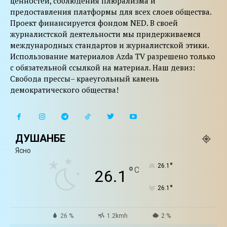
ценностей, соблюдения плюрализма и
предоставления платформы для всех слоев общества.
Проект финансируется фондом NED. В своей
журналистской деятельности мы придерживаемся
международных стандартов и журналистской этики.
Использование материалов Azda TV разрешено только
с обязательной ссылкой на материал. Наш девиз:
Свобода прессы– краеугольный камень
демократического общества!
ДУШАНБЕ
Ясно
°
26.1
°
C
26.1
°
26.1
26 %
1.2kmh
2 %