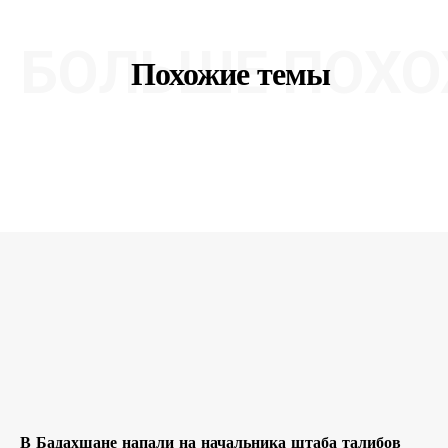
БОЛЬШЕ ПОХО
Похожие темы
В Бадахшане напали на начальника штаба талибов