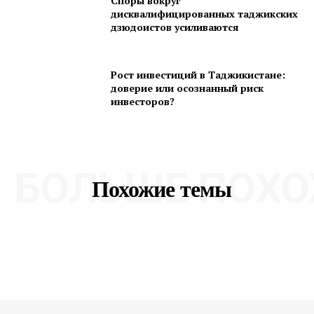
Споры вокруг
дисквалифицированных таджикских
дзюдоистов усиливаются
Рост инвестиций в Таджикистане:
доверие или осознанный риск
инвесторов?
БОЛЬШЕ ПОХО
Похожие темы