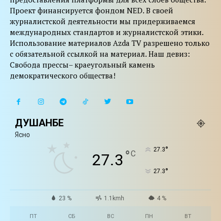
Проект финансируется фондом NED. В своей
журналистской деятельности мы придерживаемся
международных стандартов и журналистской этики.
Использование материалов Azda TV разрешено только
с обязательной ссылкой на материал. Наш девиз:
Свобода прессы– краеугольный камень
демократического общества!
ДУШАНБЕ
Ясно
°
27.3
°
C
27.3
°
27.3
23 %
1.1kmh
4 %
ПТ
СБ
ВС
ПН
ВТ