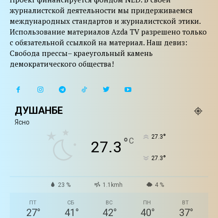
журналистской деятельности мы придерживаемся
международных стандартов и журналистской этики.
Использование материалов Azda TV разрешено только
с обязательной ссылкой на материал. Наш девиз:
Свобода прессы– краеугольный камень
демократического общества!
ДУШАНБЕ
Ясно
°
27.3
°
C
27.3
°
27.3
23 %
1.1kmh
4 %
ПТ
СБ
ВС
ПН
ВТ
27
°
41
°
42
°
40
°
37
°