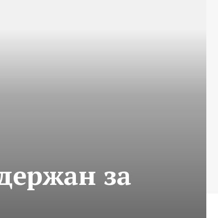
держан за
о