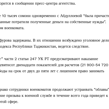
орится в сообщении пресс-центра агентства.
ре 10 тысяч сомони одновременно с Абдуллоевой “была причаст
анные потратили полученные деньги на собственные нужды”.
ом военкомата.
фурова задержаны. В их отношении возбуждено уголовное дело
 кодекса Республики Таджикистан, ведется следствие.
, г” части 2 статьи 247 УК РТ предусматривают наказание
девятисот двенадцати показателей для расчетов (21 900-54 720
ды на срок от двух до пяти лет с лишением право занимать
днако сотрудники военкоматов продолжают устраивать “облавы
ие призыва к военной службе в течение всего года приведет к
той сфере.