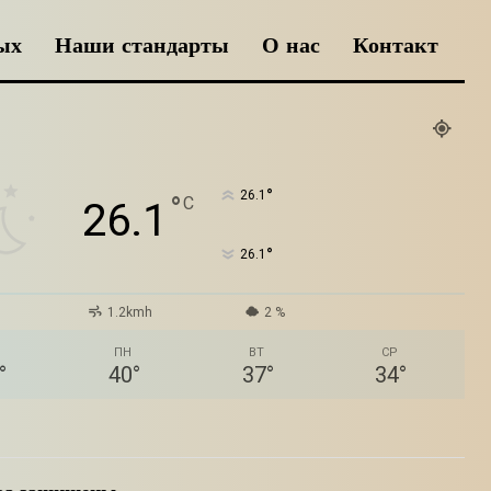
ых
Наши стандарты
О нас
Контакт
°
26.1
°
C
26.1
°
26.1
1.2kmh
2 %
ПН
ВТ
СР
°
40
°
37
°
34
°