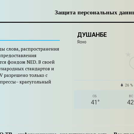
Защита персональных данн
ДУШАНБЕ
Ясно
ды слова, распространения
 предоставления
тся фондом NED. В своей
ународных стандартов и
V разрешено только с
 прессы– краеугольный
26 %
СБ
ВС
41
°
42